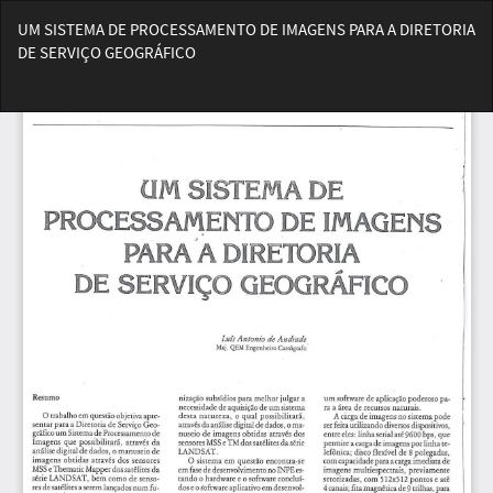
Voltar
UM SISTEMA DE PROCESSAMENTO DE IMAGENS PARA A DIRETORIA
aos
DE SERVIÇO GEOGRÁFICO
Detalhes
do
Bai
Artigo
Ba
PD