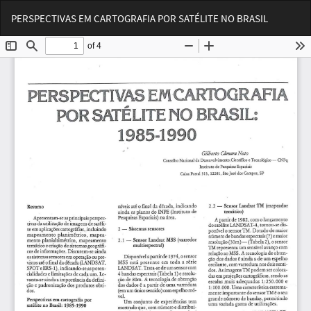
Voltar
Bai
Ba
PERSPECTIVAS EM CARTOGRAFIA POR SATÉLITE NO BRASIL
aos
PD
Detalhes
do
Artigo