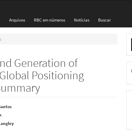
l
Arquivos
RBC em números
Notícias
Buscar
E
s
S
nd Generation of
Global Positioning
A Summary
eúdo
Santos
k
Langley