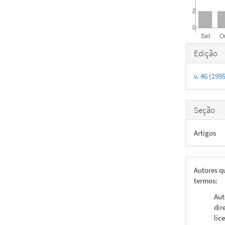
Detal
Edição
do
v. 46 (199
artigo
Seção
Artigos
Autores q
termos:
Aut
dir
lic