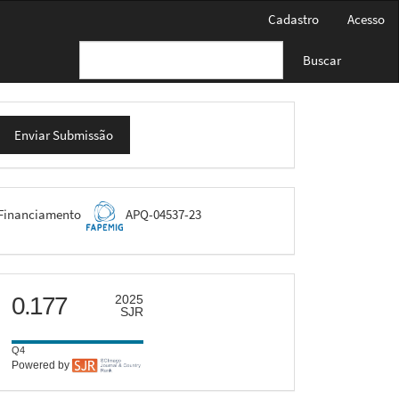
Cadastro
Acesso
Buscar
nviar
Enviar Submissão
ubmissão
FAPEMIG
Financiamento
APQ-04537-23
scimago
0.177
2025
SJR
Q4
Powered by