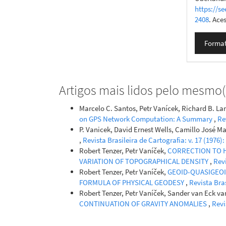
https://se
2408
. Ace
Format
Artigos mais lidos pelo mesmo(s
Marcelo C. Santos, Petr Vanícek, Richard B. La
on GPS Network Computation: A Summary
,
Re
P. Vanicek, David Ernest Wells, Camillo José M
,
Revista Brasileira de Cartografia: v. 17 (197
Robert Tenzer, Petr Vaníček,
CORRECTION TO 
VARIATION OF TOPOGRAPHICAL DENSITY
,
Revi
Robert Tenzer, Petr Vaníček,
GEOID-QUASIGEO
FORMULA OF PHYSICAL GEODESY
,
Revista Bras
Robert Tenzer, Petr Vaníček, Sander van Eck van
CONTINUATION OF GRAVITY ANOMALIES
,
Revi