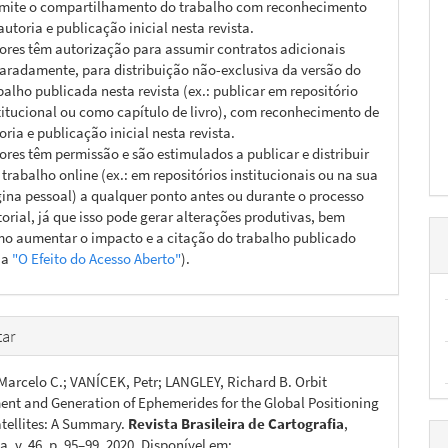
mite o compartilhamento do trabalho com reconhecimento
autoria e publicação inicial nesta revista.
ores têm autorização para assumir contratos adicionais
aradamente, para distribuição não-exclusiva da versão do
balho publicada nesta revista (ex.: publicar em repositório
titucional ou como capítulo de livro), com reconhecimento de
oria e publicação inicial nesta revista.
ores têm permissão e são estimulados a publicar e distribuir
 trabalho online (ex.: em repositórios institucionais ou na sua
ina pessoal) a qualquer ponto antes ou durante o processo
torial, já que isso pode gerar alterações produtivas, bem
o aumentar o impacto e a citação do trabalho publicado
ja
"O Efeito do Acesso Aberto"
).
ar
arcelo C.; VANÍCEK, Petr; LANGLEY, Richard B. Orbit
nt and Generation of Ephemerides for the Global Positioning
tellites: A Summary.
Revista Brasileira de Cartografia
,
, v. 46, p. 95–99, 2020. Disponível em: