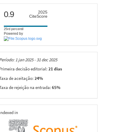
citescore
0.9
2025
CiteScore
25rd percentil
Powered by
Taxas
Período: 1 jan 2025 - 31 dec 2025
Primeira decisão editorial:
21 dias
Taxa de aceitação:
24%
Taxa de rejeição na entrada:
65%
indexing
Indexed in