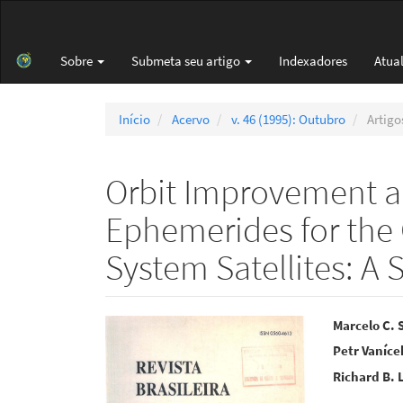
Navegação
Principal
Conteúdo
Sobre
Submeta seu artigo
Indexadores
Atua
principal
Barra
Lateral
Início
Acervo
v. 46 (1995): Outubro
Artigo
Orbit Improvement a
Ephemerides for the 
System Satellites: 
Barra
Cont
Marcelo C. 
Petr Vaníce
lateral
do
Richard B. 
de
artigo