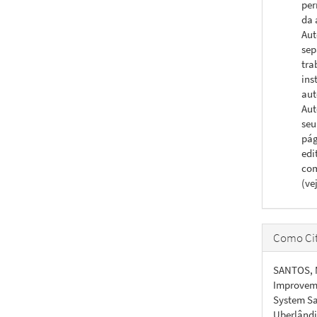
per
da 
Aut
sep
tra
ins
aut
Aut
seu
pág
edi
com
(ve
Como Cit
SANTOS, M
Improveme
System Sa
Uberlândia