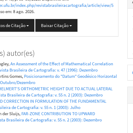
er.ufu.br/index.php/revistabrasileiracartografia/article/view/5
sso em: 8 ago. 2026.
os de Citação
Baixar Citação
) autor(es)
ngley,
An Assessment of the Effect of Mathematical Correlation
D
vista Brasileira de Cartografia: v. 47 (1996): Dezembro
artins Gomes,
Posicionamento do "Datum" Geodésico Horizontal
p
6): Outubro/Dezembro
HELMERT'S ORTHOMETRIC HEIGHT DUE TO ACTUAL LATERAL
sta Brasileira de Cartografia: v. 55 n. 2 (2003): Dezembro
ID CORRECTION IN FORMULATION OF THE FUNDAMENTAL
ileira de Cartografia: v. 55 n. 1 (2003): Julho
 der Sluijs,
FAR-ZONE CONTRIBUTION TO UPWARD
sta Brasileira de Cartografia: v. 55 n. 2 (2003): Dezembro