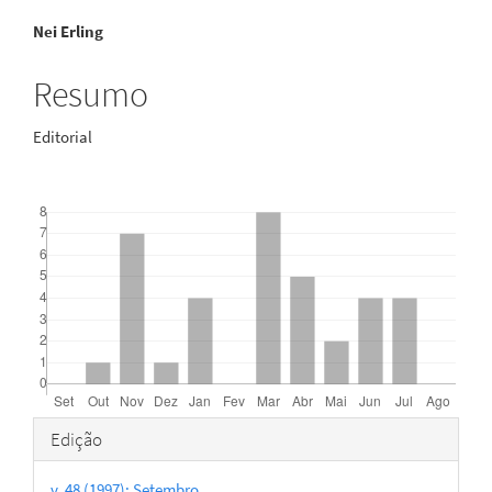
Conteúdo
Nei Erling
do
Resumo
artigo
Editorial
principal
Downloads
Detalhes
Edição
do
v. 48 (1997): Setembro