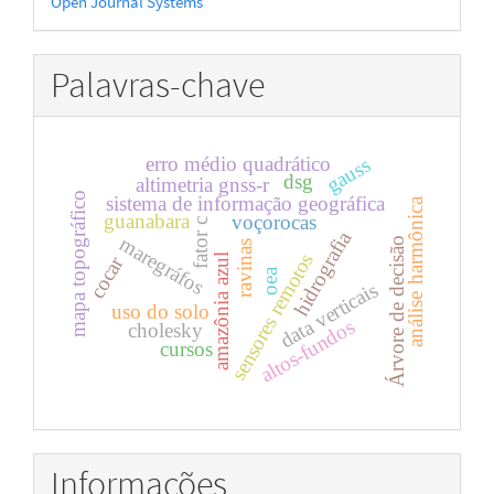
Open Journal Systems
por
Palavras-chave
erro médio quadrático
gauss
dsg
altimetria gnss-r
mapa topográfico
sistema de informação geográfica
análise harmônica
guanabara
voçorocas
fator c
hidrografia
maregráfos
Árvore de decisão
ravinas
sensores remotos
amazônia azul
cocar
oea
data verticais
uso do solo
altos-fundos
cholesky
cursos
Informações