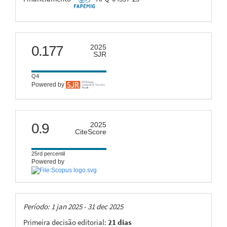
scimago
0.177
2025
SJR
Q4
Powered by
citescore
0.9
2025
CiteScore
25rd percentil
Powered by
Taxas
Período: 1 jan 2025 - 31 dec 2025
Primeira decisão editorial:
21 dias