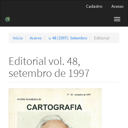
Navegação
Cadastro
Acesso
Principal
Conteúdo
Toggl
principal
navig
Barra
Lateral
Início
Acervo
v. 48 (1997): Setembro
Editorial
Editorial vol. 48,
setembro de 1997
Barra
lateral
de
artigos