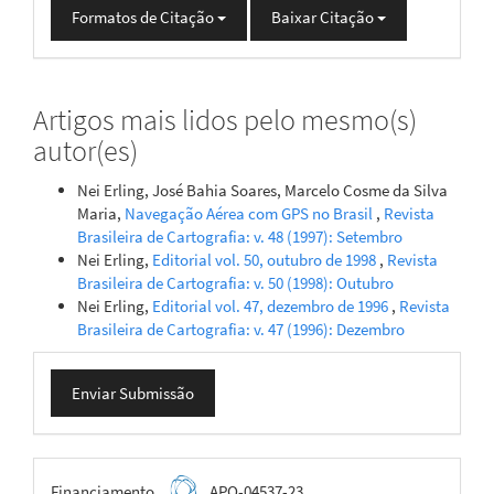
Formatos de Citação
Baixar Citação
Artigos mais lidos pelo mesmo(s)
autor(es)
Nei Erling, José Bahia Soares, Marcelo Cosme da Silva
Maria,
Navegação Aérea com GPS no Brasil
,
Revista
Brasileira de Cartografia: v. 48 (1997): Setembro
Nei Erling,
Editorial vol. 50, outubro de 1998
,
Revista
Brasileira de Cartografia: v. 50 (1998): Outubro
Nei Erling,
Editorial vol. 47, dezembro de 1996
,
Revista
Brasileira de Cartografia: v. 47 (1996): Dezembro
Enviar
Enviar Submissão
Submissão
FAPEMIG
Financiamento
APQ-04537-23