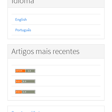
Idioma
English
Português
Artigos mais recentes
Desenvolvido