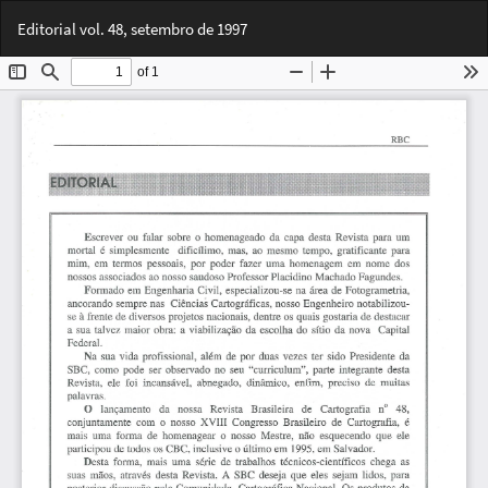
Voltar
Bai
Ba
Editorial vol. 48, setembro de 1997
aos
PD
Detalhes
do
Artigo