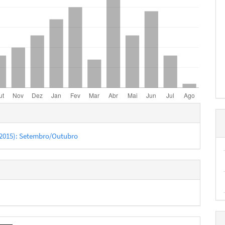
hes
6 (2015): Setembro/Outubro