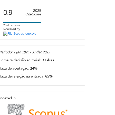
citescore
0.9
2025
CiteScore
25rd percentil
Powered by
Taxas
Período: 1 jan 2025 - 31 dec 2025
Primeira decisão editorial:
21 dias
Taxa de aceitação:
24%
Taxa de rejeição na entrada:
65%
indexing
Indexed in