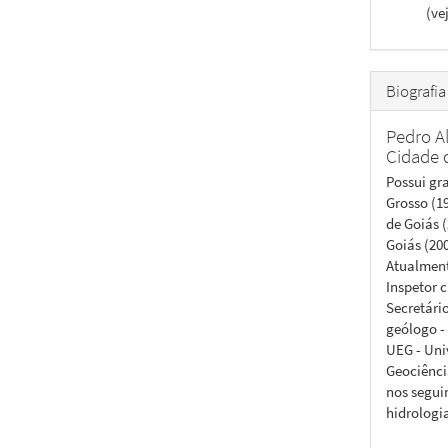
(ve
Biografia
Pedro Al
Cidade 
Possui gr
Grosso (1
de Goiás 
Goiás (20
Atualment
Inspetor 
Secretári
geólogo -
UEG - Uni
Geociênci
nos segui
hidrologi