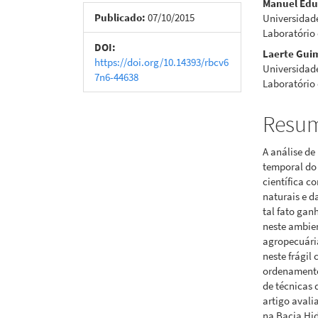
Manuel Edu
de
artigo
Publicado:
07/10/2015
Universidade
Laboratório
artigos
princi
DOI:
Laerte Gui
https://doi.org/10.14393/rbcv6
Universidade
7n6-44638
Laboratório
Resu
A análise d
temporal do 
científica 
naturais e d
tal fato gan
neste ambien
agropecuária
neste frágil 
ordenamento 
de técnicas
artigo avali
na Bacia Hid