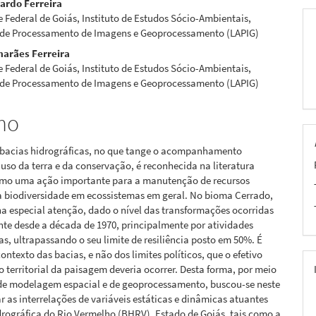
ardo Ferreira
 Federal de Goiás, Instituto de Estudos Sócio-Ambientais,
 de Processamento de Imagens e Geoprocessamento (LAPIG)
pal
marães Ferreira
 Federal de Goiás, Instituto de Estudos Sócio-Ambientais,
 de Processamento de Imagens e Geoprocessamento (LAPIG)
mo
e bacias hidrográficas, no que tange o acompanhamento
uso da terra e da conservação, é reconhecida na literatura
como uma ação importante para a manutenção de recursos
a biodiversidade em ecossistemas em geral. No bioma Cerrado,
ha especial atenção, dado o nível das transformações ocorridas
te desde a década de 1970, principalmente por atividades
s, ultrapassando o seu limite de resiliência posto em 50%. É
contexto das bacias, e não dos limites políticos, que o efetivo
territorial da paisagem deveria ocorrer. Desta forma, por meio
 de modelagem espacial e de geoprocessamento, buscou-se neste
ar as interrelações de variáveis estáticas e dinâmicas atuantes
rográfica do Rio Vermelho (BHRV), Estado de Goiás, tais como a