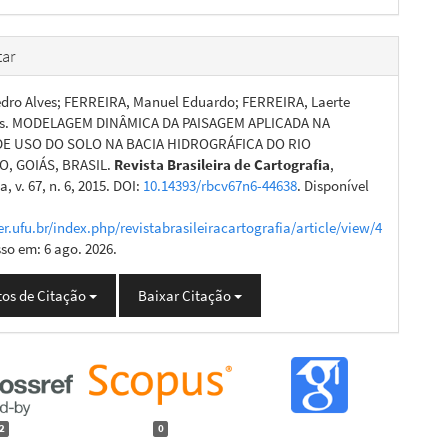
ar
edro Alves; FERREIRA, Manuel Eduardo; FERREIRA, Laerte
s. MODELAGEM DINÂMICA DA PAISAGEM APLICADA NA
DE USO DO SOLO NA BACIA HIDROGRÁFICA DO RIO
, GOIÁS, BRASIL.
Revista Brasileira de Cartografia
,
, v. 67, n. 6, 2015. DOI:
10.14393/rbcv67n6-44638
. Disponível
er.ufu.br/index.php/revistabrasileiracartografia/article/view/4
sso em: 6 ago. 2026.
os de Citação
Baixar Citação
2
0