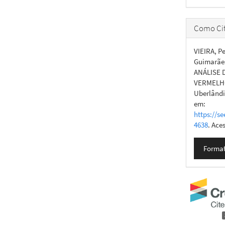
Como Cit
VIEIRA, P
Guimarãe
ANÁLISE 
VERMELHO
Uberlândia
em:
https://se
4638
. Ace
Format