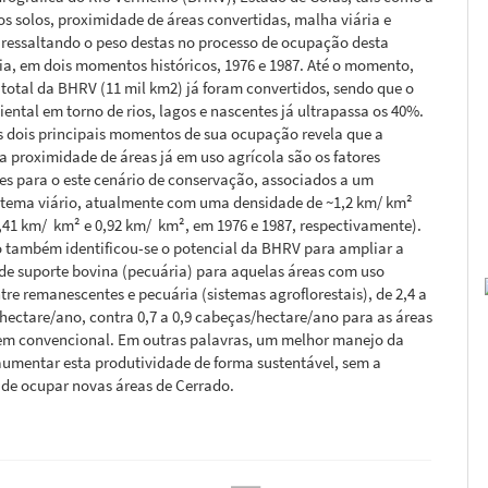
dos solos, proximidade de áreas convertidas, malha viária e
 ressaltando o peso destas no processo de ocupação desta
ia, em dois momentos históricos, 1976 e 1987. Até o momento,
total da BHRV (11 mil km2) já foram convertidos, sendo que o
ental em torno de rios, lagos e nascentes já ultrapassa os 40%.
s dois principais momentos de sua ocupação revela que a
e a proximidade de áreas já em uso agrícola são os fatores
es para o este cenário de conservação, associados a um
istema viário, atualmente com uma densidade de ~1,2 km/ km²
0,41 km/ km² e 0,92 km/ km², em 1976 e 1987, respectivamente).
o também identificou-se o potencial da BHRV para ampliar a
de suporte bovina (pecuária) para aquelas áreas com uso
tre remanescentes e pecuária (sistemas agroflorestais), de 2,4 a
hectare/ano, contra 0,7 a 0,9 cabeças/hectare/ano para as áreas
m convencional. Em outras palavras, um melhor manejo da
aumentar esta produtividade de forma sustentável, sem a
 de ocupar novas áreas de Cerrado.