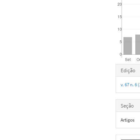
Detal
Edição
do
v. 67 n. 
artigo
Seção
Artigos