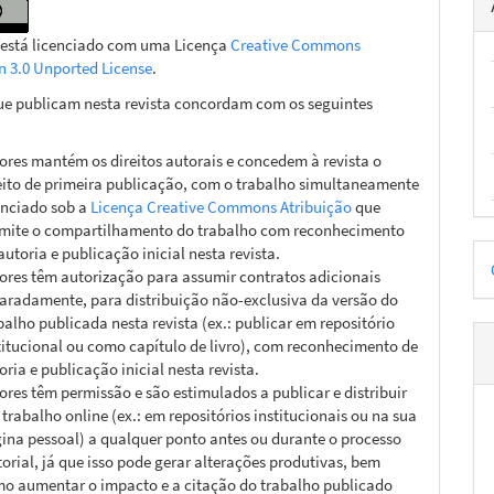
 está licenciado com uma Licença
Creative Commons
on 3.0 Unported License
.
ue publicam nesta revista concordam com os seguintes
ores mantém os direitos autorais e concedem à revista o
eito de primeira publicação, com o trabalho simultaneamente
enciado sob a
Licença Creative Commons Atribuição
que
mite o compartilhamento do trabalho com reconhecimento
D
autoria e publicação inicial nesta revista.
ores têm autorização para assumir contratos adicionais
p
aradamente, para distribuição não-exclusiva da versão do
balho publicada nesta revista (ex.: publicar em repositório
titucional ou como capítulo de livro), com reconhecimento de
oria e publicação inicial nesta revista.
ores têm permissão e são estimulados a publicar e distribuir
 trabalho online (ex.: em repositórios institucionais ou na sua
ina pessoal) a qualquer ponto antes ou durante o processo
torial, já que isso pode gerar alterações produtivas, bem
o aumentar o impacto e a citação do trabalho publicado