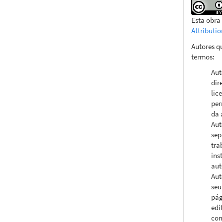
Esta obra
Attributi
Autores q
termos:
Aut
dir
lic
per
da 
Aut
sep
tra
ins
aut
Aut
seu
pág
edi
com