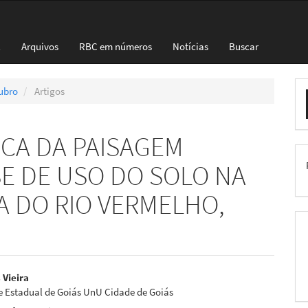
l
Arquivos
RBC em números
Notícias
Buscar
E
tubro
Artigos
S
CA DA PAISAGEM
SE DE USO DO SOLO NA
A DO RIO VERMELHO,
eúdo
 Vieira
e Estadual de Goiás UnU Cidade de Goiás