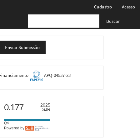
Cadastro
Acesso
Buscar
nviar
Enviar Submissão
ubmissão
FAPEMIG
Financiamento
APQ-04537-23
scimago
0.177
2025
SJR
Q4
Powered by