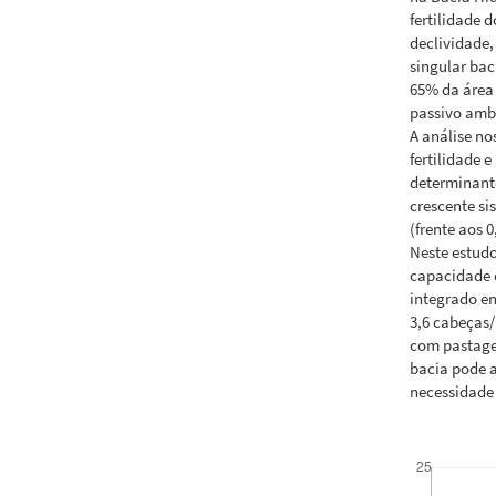
fertilidade 
declividade,
singular bac
65% da área 
passivo ambi
A análise no
fertilidade 
determinant
crescente s
(frente aos 
Neste estud
capacidade 
integrado en
3,6 cabeças/
com pastage
bacia pode 
necessidade
Downloads