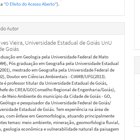
ja
"O Efeito do Acesso Aberto"
).
 do Autor
ves Vieira,
Universidade Estadual de Goiás UnU
de Goiás
aduação em Geologia pela Universidade Federal de Mato
984), Pós graduação em Geografia pela Universidade Estadual
(2001), mestrado em Geografia pela Universidade Federal de
02), Doutor em Ciências Ambientais - CIAMB/UFG(2013).
e é professor titular da Universidade Estadual de Goiás,
chefe do CREA/GO(Conselho Regional de Engenharia/Goiás),
o de Meio Ambiente do município da Cidade de Goiás - GO,
 Geólogo e pesquisador da Universidade Federal de Goiás/
versidade Estadual de Goiás. Tem experiência na área de
as, com ênfase em Geomorfologia, atuando principalmente
ntes temas: meio ambiente, mineração, geomorfologia fluvial,
a, geologia econômica e vulnerabilidade natural da paisagem