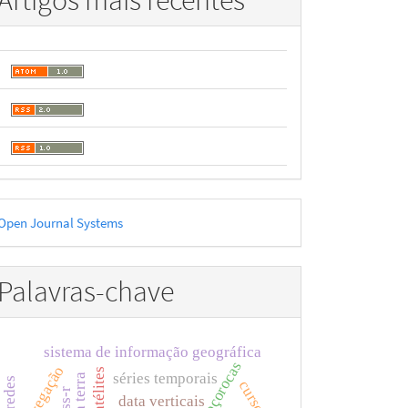
Artigos mais recentes
esenvolvido
Open Journal Systems
or
Palavras-chave
sistema de informação geográfica
voçorocas
navegação
séries temporais
cursos
data verticais