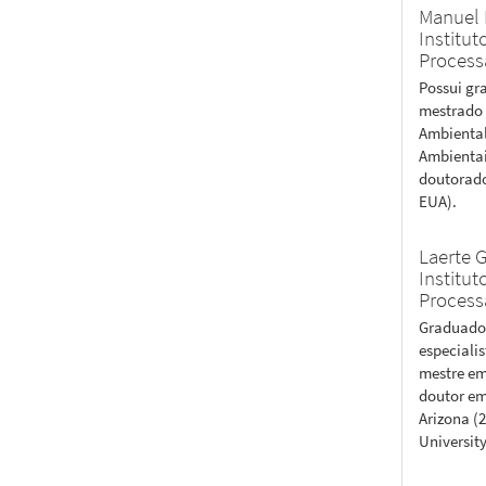
Manuel 
Institu
Process
Possui gr
mestrado 
Ambiental
Ambientai
doutorado
EUA).
Laerte 
Institu
Process
Graduado 
especiali
mestre em
doutor em
Arizona (2
University