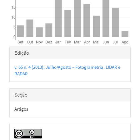
Detalhes
Edição
do
v. 65 n. 4 (2013): Julho/Agosto – Fotogrametria, LIDAR e
artigo
RADAR
Seção
Artigos