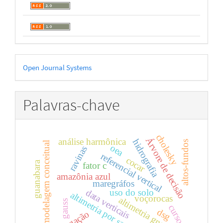
Desenvolvido
Open Journal Systems
por
Palavras-chave
cholesky
Árvore de decisão
análise harmônica
hidrografia
altos-fundos
modelagem conceitual
oea
ravinas
referencial vertical
cocar
guanabara
fator c
amazônia azul
maregráfos
uso do solo
data verticais
altimetria por satélites
voçorocas
altimetria gnss-r
gauss
cursos
dsg