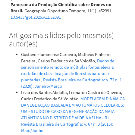
Panorama da Produção Científica sobre Drones no
Brasil.
Geographia Opportuno Tempore, 11(1), e52391.
10.5433/got.2025.v11.52391
Artigos mais lidos pelo mesmo(s)
autor(es)
Gustavo Fluminense Carneiro, Matheus Pinheiro
Ferreira, Carlos Frederico de Sá Volotão,
Dados de
sensoriamento remoto de múltiplas fontes eleva a
exatidão de classificação de florestas naturais e
plantadas
,
Revista Brasileira de Cartografia: v. 72 n. 1
(2020): Janeiro/Março
Livia dos Santos Abdalla, Leonardo Castro de Oliveira,
Carlos Frederico de Sá Volotão,
MODELAGEM DINÂMICA
DA VEGETAÇÃO BASEADA EM AUTÔMATOS CELULARES:
UM ESTUDO DE CASO DA REGENERAÇÃO DA MATA
ATLÂNTICA NO DISTRITO DE ALDEIA VELHA - RJ
,
Revista Brasileira de Cartografia: v. 67 n. 3 (2015):
Maio/Junho