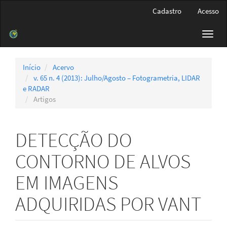
Navegação
Cadastro
Acesso
Principal
Conteúdo
Toggl
principal
navig
Barra
Lateral
Início
Acervo
v. 65 n. 4 (2013): Julho/Agosto – Fotogrametria, LIDAR
e RADAR
Artigos
DETECÇÃO DO
CONTORNO DE ALVOS
EM IMAGENS
ADQUIRIDAS POR VANT