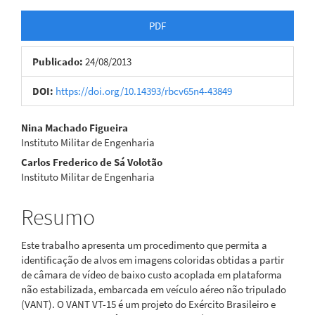
Barra
PDF
lateral
Publicado:
24/08/2013
de
artigos
DOI:
https://doi.org/10.14393/rbcv65n4-43849
Conteúdo
Nina Machado Figueira
Instituto Militar de Engenharia
do
Carlos Frederico de Sá Volotão
artigo
Instituto Militar de Engenharia
principal
Resumo
Este trabalho apresenta um procedimento que permita a
identificação de alvos em imagens coloridas obtidas a partir
de câmara de vídeo de baixo custo acoplada em plataforma
não estabilizada, embarcada em veículo aéreo não tripulado
(VANT). O VANT VT-15 é um projeto do Exército Brasileiro e