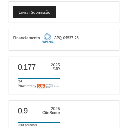
Enviar
Enviar Submissão
Submissão
FAPEMIG
Financiamento
APQ-04537-23
scimago
0.177
2025
SJR
Q4
Powered by
citescore
0.9
2025
CiteScore
25rd percentil