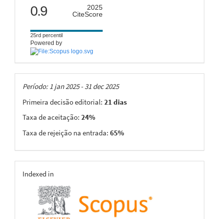
citescore
0.9
2025
CiteScore
25rd percentil
Powered by
Taxas
Período: 1 jan 2025 - 31 dec 2025
Primeira decisão editorial:
21 dias
Taxa de aceitação:
24%
Taxa de rejeição na entrada:
65%
indexing
Indexed in