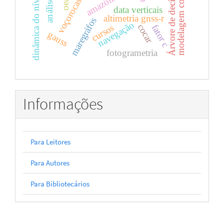
dinâmica do nível da água
modelagem conceitual
Árvore de decisão
voçorocas
oea
data verticais
altimetria gnss-r
maregráfos
navegação
cocar
cursos
fator c
gauss
fotogrametria
Informações
Para Leitores
Para Autores
Para Bibliotecários