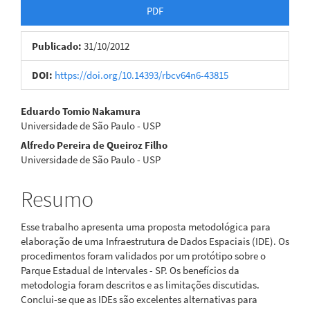
Barra
PDF
lateral
Publicado:
31/10/2012
de
artigos
DOI:
https://doi.org/10.14393/rbcv64n6-43815
Conteúdo
Eduardo Tomio Nakamura
Universidade de São Paulo - USP
do
Alfredo Pereira de Queiroz Filho
artigo
Universidade de São Paulo - USP
principal
Resumo
Esse trabalho apresenta uma proposta metodológica para
elaboração de uma Infraestrutura de Dados Espaciais (IDE). Os
procedimentos foram validados por um protótipo sobre o
Parque Estadual de Intervales - SP. Os benefícios da
metodologia foram descritos e as limitações discutidas.
Conclui-se que as IDEs são excelentes alternativas para