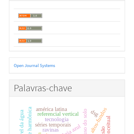
Desenvolvido
Open Journal Systems
por
Palavras-chave
américa latina
altos-fundos
análise harmônica
dsg
uso do solo
referencial vertical
tecnologia
séries temporais
amazônia azul
ravinas