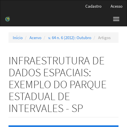
Navegação
Cadastro
Acesso
Principal
Conteúdo
Toggl
principal
navig
Barra
Lateral
Início
Acervo
v. 64 n. 6 (2012): Outubro
Artigos
INFRAESTRUTURA DE
DADOS ESPACIAIS:
EXEMPLO DO PARQUE
ESTADUAL DE
INTERVALES - SP