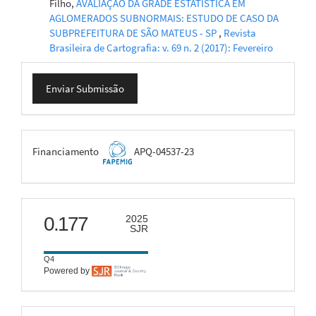
Filho,
AVALIAÇÃO DA GRADE ESTATÍSTICA EM
AGLOMERADOS SUBNORMAIS: ESTUDO DE CASO DA
SUBPREFEITURA DE SÃO MATEUS - SP
,
Revista
Brasileira de Cartografia: v. 69 n. 2 (2017): Fevereiro
Enviar
Enviar Submissão
Submissão
FAPEMIG
Financiamento
APQ-04537-23
scimago
0.177
2025
SJR
Q4
Powered by