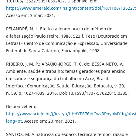
10.1108/13522750510592427. Disponível em:
https://www.emerald.com/insight/content/doi/10.1108/135227
Acesso em: 3 mar. 2021.
PELANDRÉ, N. L. Efeitos a longo prazo do método de
alfabetização Paulo Freire. 1988. 523 f. Tese (Doutorado em
Letras) - Centro de Comunicação e Expressão, Universidade
Federal de Santa Catarina, Florianópolis, 1998.
RIBEIRO, J. M. P.; ARAÚJO-JORGE, T. C. de; BESSA NETO, V..
Ambiente, saúde e trabalho: temas geradores para ensino
em saúde e segurança do trabalho no Acre, Brasil.
Interface: Comunicação, Saúde, Educação, Botucatu, v. 20,
n. 59, p. 1027-1039, 2016. Doi: 10.1590/1807-57622015.0335.
Disponível em:
https://www.scielo.br/j/icse/a/tJHdYP676JqCwz3PpyhMYdq/abst
lang=pt
. Acesso em: 20 mar. 2021.
SANTOS, M. A natureza do espaço: técnica e tempo, razão e