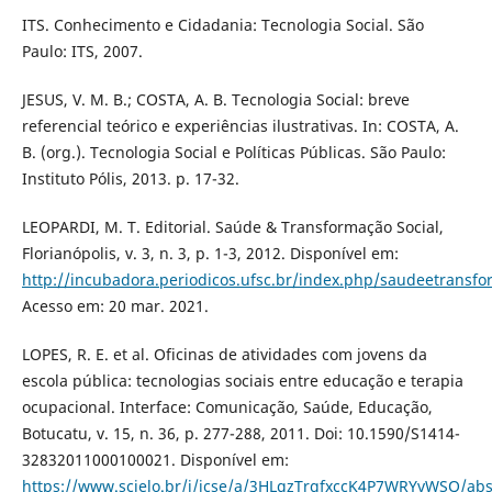
ITS. Conhecimento e Cidadania: Tecnologia Social. São
Paulo: ITS, 2007.
JESUS, V. M. B.; COSTA, A. B. Tecnologia Social: breve
referencial teórico e experiências ilustrativas. In: COSTA, A.
B. (org.). Tecnologia Social e Políticas Públicas. São Paulo:
Instituto Pólis, 2013. p. 17-32.
LEOPARDI, M. T. Editorial. Saúde & Transformação Social,
Florianópolis, v. 3, n. 3, p. 1-3, 2012. Disponível em:
http://incubadora.periodicos.ufsc.br/index.php/saudeetransfo
Acesso em: 20 mar. 2021.
LOPES, R. E. et al. Oficinas de atividades com jovens da
escola pública: tecnologias sociais entre educação e terapia
ocupacional. Interface: Comunicação, Saúde, Educação,
Botucatu, v. 15, n. 36, p. 277-288, 2011. Doi: 10.1590/S1414-
32832011000100021. Disponível em:
https://www.scielo.br/j/icse/a/3HLqzTrgfxccK4P7WRYvWSQ/abs