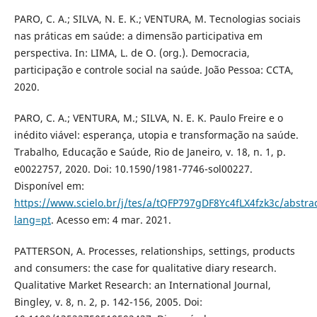
PARO, C. A.; SILVA, N. E. K.; VENTURA, M. Tecnologias sociais
nas práticas em saúde: a dimensão participativa em
perspectiva. In: LIMA, L. de O. (org.). Democracia,
participação e controle social na saúde. João Pessoa: CCTA,
2020.
PARO, C. A.; VENTURA, M.; SILVA, N. E. K. Paulo Freire e o
inédito viável: esperança, utopia e transformação na saúde.
Trabalho, Educação e Saúde, Rio de Janeiro, v. 18, n. 1, p.
e0022757, 2020. Doi: 10.1590/1981-7746-sol00227.
Disponível em:
https://www.scielo.br/j/tes/a/tQFP797gDF8Yc4fLX4fzk3c/abstrac
lang=pt
. Acesso em: 4 mar. 2021.
PATTERSON, A. Processes, relationships, settings, products
and consumers: the case for qualitative diary research.
Qualitative Market Research: an International Journal,
Bingley, v. 8, n. 2, p. 142-156, 2005. Doi: