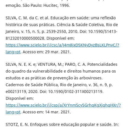
emoção. São Paulo: Hucitec, 1996.
SILVA, C. M. da C. et al. Educação em saúde: uma reflexão
histórica de suas práticas. Ciência & Saúde Coletiva, Rio de
Janeiro, v. 15, n. 5, p. 2539-2550, 2010. Doi: 10.1590/S1413-
81232010000500028. Disponível em:
https://www.scielo.br/j/csc/a/J4m8jxD5KNyDyzBsLKLPnvC/?
lang=pt
. Acesso em: 29 mar. 2021.
SILVA, N. E. K. e; VENTURA, M.; PARO, C. A. Potencialidades
do quadro da vulnerabilidade e direitos humanos para os
estudos e as práticas de prevenção às arboviroses.
Cadernos de Saúde Pública, Rio de Janeiro, v. 36, n. 9, p.
e00213119, 2020. Doi: 10.1590/0102-311X00213119.
Disponível em:
https://www.scielo.br/j/csp/a/XrYnmScy5GrhqKgXjqhqHXr/?
lang=pt
. Acesso em: 14 mar. 2021.
STOTZ, E. N. Enfoques sobre educação popular e saúde. In: