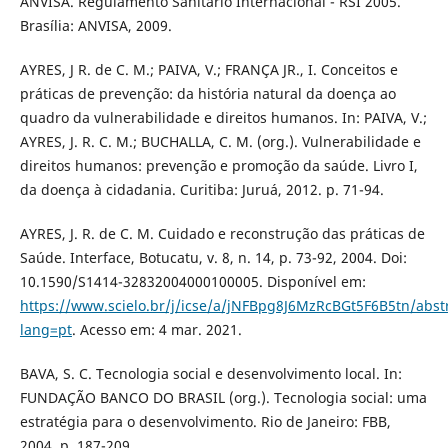
ANVISA. Regulamento Sanitário Internacional - RSI 2005.
Brasília: ANVISA, 2009.
AYRES, J R. de C. M.; PAIVA, V.; FRANÇA JR., I. Conceitos e
práticas de prevenção: da história natural da doença ao
quadro da vulnerabilidade e direitos humanos. In: PAIVA, V.;
AYRES, J. R. C. M.; BUCHALLA, C. M. (org.). Vulnerabilidade e
direitos humanos: prevenção e promoção da saúde. Livro I,
da doença à cidadania. Curitiba: Juruá, 2012. p. 71-94.
AYRES, J. R. de C. M. Cuidado e reconstrução das práticas de
Saúde. Interface, Botucatu, v. 8, n. 14, p. 73-92, 2004. Doi:
10.1590/S1414-32832004000100005. Disponível em:
https://www.scielo.br/j/icse/a/jNFBpg8J6MzRcBGt5F6B5tn/abst
lang=pt
. Acesso em: 4 mar. 2021.
BAVA, S. C. Tecnologia social e desenvolvimento local. In:
FUNDAÇÃO BANCO DO BRASIL (org.). Tecnologia social: uma
estratégia para o desenvolvimento. Rio de Janeiro: FBB,
2004. p. 187-209.