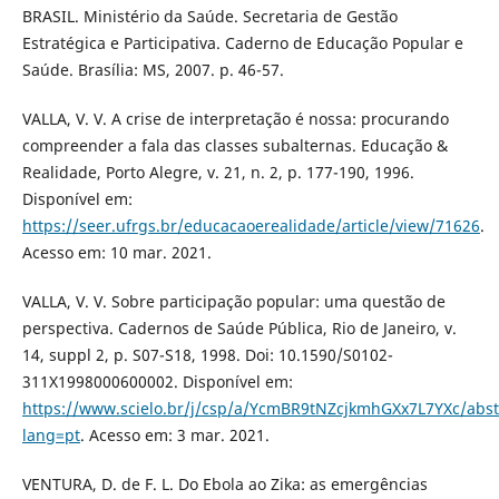
BRASIL. Ministério da Saúde. Secretaria de Gestão
Estratégica e Participativa. Caderno de Educação Popular e
Saúde. Brasília: MS, 2007. p. 46-57.
VALLA, V. V. A crise de interpretação é nossa: procurando
compreender a fala das classes subalternas. Educação &
Realidade, Porto Alegre, v. 21, n. 2, p. 177-190, 1996.
Disponível em:
https://seer.ufrgs.br/educacaoerealidade/article/view/71626
.
Acesso em: 10 mar. 2021.
VALLA, V. V. Sobre participação popular: uma questão de
perspectiva. Cadernos de Saúde Pública, Rio de Janeiro, v.
14, suppl 2, p. S07-S18, 1998. Doi: 10.1590/S0102-
311X1998000600002. Disponível em:
https://www.scielo.br/j/csp/a/YcmBR9tNZcjkmhGXx7L7YXc/abst
lang=pt
. Acesso em: 3 mar. 2021.
VENTURA, D. de F. L. Do Ebola ao Zika: as emergências