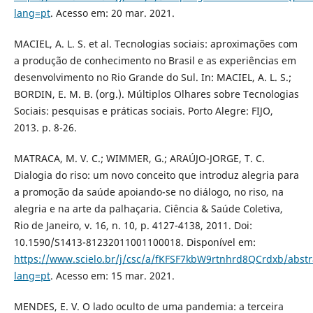
lang=pt
. Acesso em: 20 mar. 2021.
MACIEL, A. L. S. et al. Tecnologias sociais: aproximações com
a produção de conhecimento no Brasil e as experiências em
desenvolvimento no Rio Grande do Sul. In: MACIEL, A. L. S.;
BORDIN, E. M. B. (org.). Múltiplos Olhares sobre Tecnologias
Sociais: pesquisas e práticas sociais. Porto Alegre: FIJO,
2013. p. 8-26.
MATRACA, M. V. C.; WIMMER, G.; ARAÚJO-JORGE, T. C.
Dialogia do riso: um novo conceito que introduz alegria para
a promoção da saúde apoiando-se no diálogo, no riso, na
alegria e na arte da palhaçaria. Ciência & Saúde Coletiva,
Rio de Janeiro, v. 16, n. 10, p. 4127-4138, 2011. Doi:
10.1590/S1413-81232011001100018. Disponível em:
https://www.scielo.br/j/csc/a/fKFSF7kbW9rtnhrd8QCrdxb/abstr
lang=pt
. Acesso em: 15 mar. 2021.
MENDES, E. V. O lado oculto de uma pandemia: a terceira