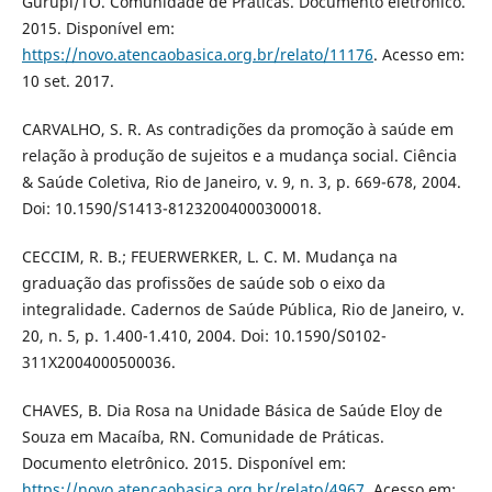
Gurupi/TO. Comunidade de Práticas. Documento eletrônico.
2015. Disponível em:
https://novo.atencaobasica.org.br/relato/11176
. Acesso em:
10 set. 2017.
CARVALHO, S. R. As contradições da promoção à saúde em
relação à produção de sujeitos e a mudança social. Ciência
& Saúde Coletiva, Rio de Janeiro, v. 9, n. 3, p. 669-678, 2004.
Doi: 10.1590/S1413-81232004000300018.
CECCIM, R. B.; FEUERWERKER, L. C. M. Mudança na
graduação das profissões de saúde sob o eixo da
integralidade. Cadernos de Saúde Pública, Rio de Janeiro, v.
20, n. 5, p. 1.400-1.410, 2004. Doi: 10.1590/S0102-
311X2004000500036.
CHAVES, B. Dia Rosa na Unidade Básica de Saúde Eloy de
Souza em Macaíba, RN. Comunidade de Práticas.
Documento eletrônico. 2015. Disponível em:
https://novo.atencaobasica.org.br/relato/4967
. Acesso em: