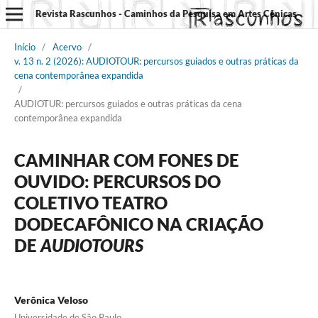
Revista Rascunhos - Caminhos da Pesquisa em Artes Cênicas
Início
/
Acervo
/
v. 13 n. 2 (2026): AUDIOTOUR: percursos guiados e outras práticas da
cena contemporânea expandida
/
AUDIOTUR: percursos guiados e outras práticas da cena
contemporânea expandida
CAMINHAR COM FONES DE
OUVIDO: PERCURSOS DO
COLETIVO TEATRO
DODECAFÔNICO NA CRIAÇÃO
DE
AUDIOTOURS
Verônica Veloso
Universidade de São Paulo