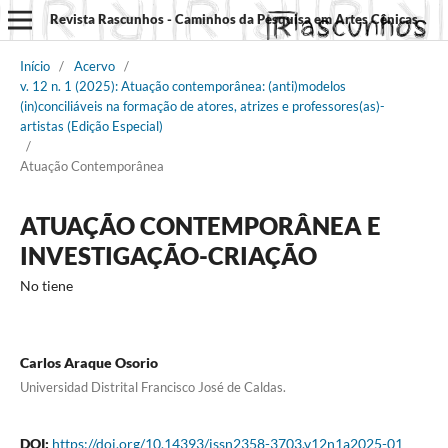
Revista Rascunhos - Caminhos da Pesquisa em Artes Cênicas
Início
/
Acervo
/
v. 12 n. 1 (2025): Atuação contemporânea: (anti)modelos
(in)conciliáveis na formação de atores, atrizes e professores(as)-
artistas (Edição Especial)
/
Atuação Contemporânea
ATUAÇÃO CONTEMPORÂNEA E
INVESTIGAÇÃO-CRIAÇÃO
No tiene
Carlos Araque Osorio
Universidad Distrital Francisco José de Caldas.
DOI:
https://doi.org/10.14393/issn2358-3703.v12n1a2025-01