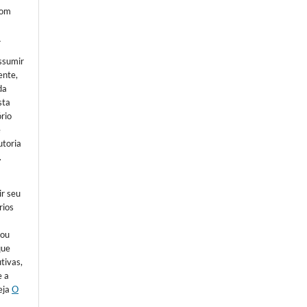
com
Â
ssumir
ente,
da
sta
ório
e
utoria
.
ir seu
rios
 ou
que
tivas,
e a
eja
O