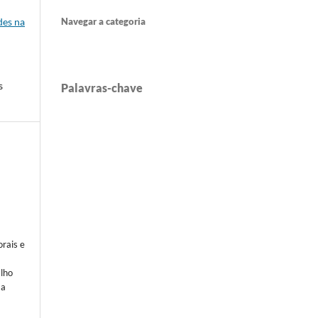
Navegar a categoria
des na
s
Palavras-chave
rais e
alho
 a