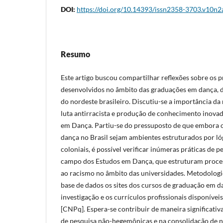
DOI:
https://doi.org/10.14393/issn2358-3703.v10n
Resumo
Este artigo buscou compartilhar reflexões sobre os p
desenvolvidos no âmbito das graduações em dança, d
do nordeste brasileiro. Discutiu-se a importância da
luta antirracista e produção de conhecimento inova
em Dança. Partiu-se do pressuposto de que embora 
dança no Brasil sejam ambientes estruturados por l
coloniais, é possível verificar inúmeras práticas de 
campo dos Estudos em Dança, que estruturam process
ao racismo no âmbito das universidades.
Metodologic
base de dados os sites dos cursos de graduação em
investigação e os currículos profissionais disponívei
[CNPq]. Espera-se contribuir de maneira significativa
de pesquisa não-hegemônicas e na consolidação de 