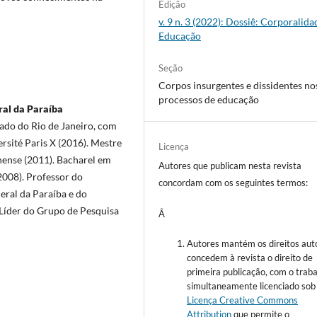
Edição
v. 9 n. 3 (2022): Dossiê: Corporalida
Educação
Seção
Corpos insurgentes e dissidentes no
processos de educação
ral da Paraíba
ado do Rio de Janeiro, com
rsité Paris X (2016). Mestre
Licença
nense (2011). Bacharel em
Autores que publicam nesta revista
2008). Professor do
concordam com os seguintes termos:
ral da Paraíba e do
Líder do Grupo de Pesquisa
Â
Autores mantém os direitos auto
concedem à revista o direito de
primeira publicação, com o trab
simultaneamente licenciado sob
Licença Creative Commons
Attribution
que permite o