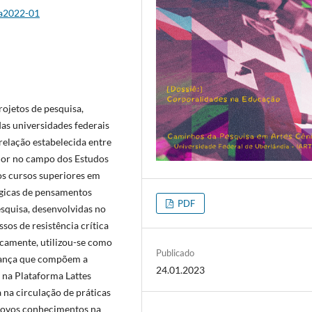
2a2022-01
rojetos de pesquisa,
as universidades federais
 relação estabelecida entre
dor no campo dos Estudos
os cursos superiores em
ógicas de pensamentos
PDF
pesquisa, desenvolvidas no
os de resistência crítica
amente, utilizou-se como
Publicado
 dança que compõem a
24.01.2023
s na Plataforma Lattes
 na circulação de práticas
novos conhecimentos na