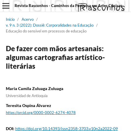
Revista Rascunhos - Caminhos da Pesquisa em Artes Cênicas
Início
/
Acervo
/
v. 9 n. 3 (2022): Dossiê: Corporalidades na Educação
/
Educação do sensível em processos de educação
De fazer com mãos artesanais:
algumas cartografias artístico-
literárias
Maria Camila Zuluaga Zuluaga
Universidad de Antioquia
Teresita Ospina Álvarez
https://orcid.org/0000-0002-6274-4078
DOI:
https://doi.org/10.14393/issn2358-3703.v10n2a2022-09