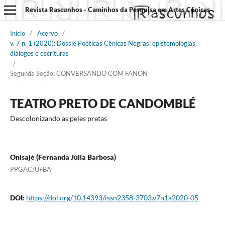
Revista Rascunhos - Caminhos da Pesquisa em Artes Cênicas
Início
/
Acervo
/
v. 7 n. 1 (2020): Dossiê Poéticas Cênicas Negras: epistemologias,
diálogos e escrituras
/
Segunda Seção: CONVERSANDO COM FANON
TEATRO PRETO DE CANDOMBLÉ
Descolonizando as peles pretas
Onisajé (Fernanda Júlia Barbosa)
PPGAC/UFBA
DOI:
https://doi.org/10.14393/issn2358-3703.v7n1a2020-05