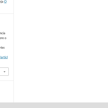
eja
O
ncia
bre o
rtes
articl