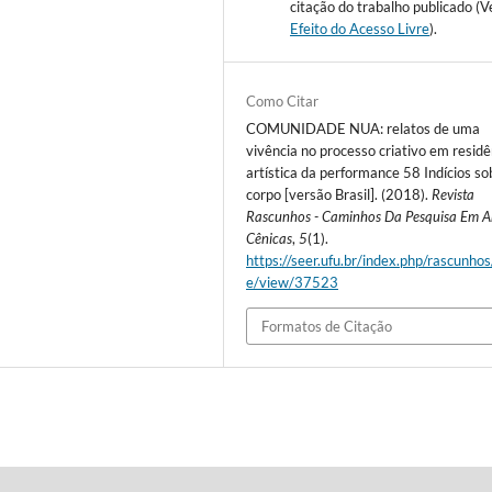
citação do trabalho publicado (V
Efeito do Acesso Livre
).
Como Citar
COMUNIDADE NUA: relatos de uma
vivência no processo criativo em residê
artística da performance 58 Indícios so
corpo [versão Brasil]. (2018).
Revista
Rascunhos - Caminhos Da Pesquisa Em A
Cênicas
,
5
(1).
https://seer.ufu.br/index.php/rascunhos/
e/view/37523
Formatos de Citação