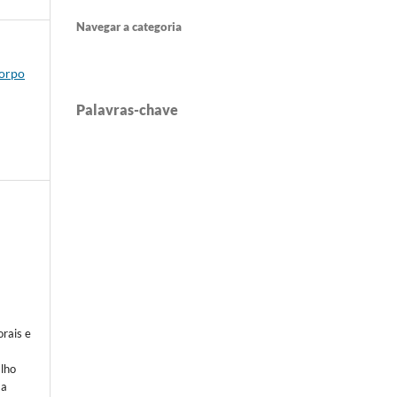
Navegar a categoria
corpo
Palavras-chave
rais e
alho
 a