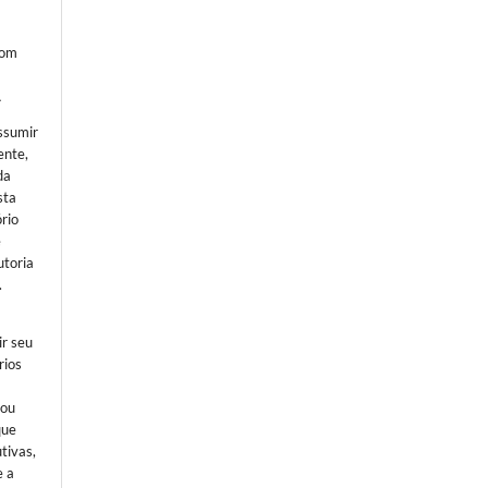
com
Â
ssumir
ente,
da
sta
ório
e
utoria
.
ir seu
rios
 ou
que
tivas,
e a