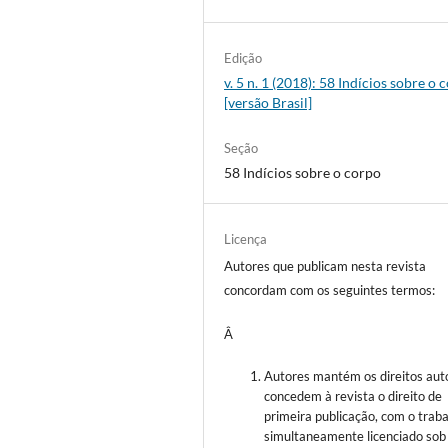
Edição
v. 5 n. 1 (2018): 58 Indícios sobre o 
[versão Brasil]
Seção
58 Indícios sobre o corpo
Licença
Autores que publicam nesta revista
concordam com os seguintes termos:
Â
Autores mantém os direitos auto
concedem à revista o direito de
primeira publicação, com o trab
simultaneamente licenciado sob