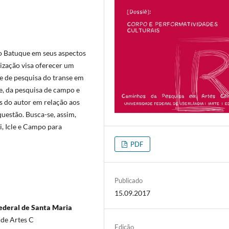
 o Batuque em seus aspectos
lização visa oferecer um
e de pesquisa do transe em
te, da pesquisa de campo e
s do autor em relação aos
questão. Busca-se, assim,
, Icle e Campo para
PDF
Publicado
15.09.2017
ederal de Santa Maria
 de Artes C
Edição