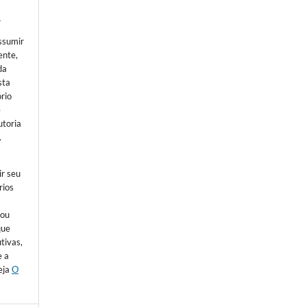
Â
ssumir
ente,
da
sta
ório
e
utoria
.
ir seu
rios
 ou
que
tivas,
e a
eja
O