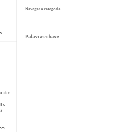
Navegar a categoria
s
Palavras-chave
rais e
alho
 a
com