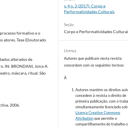
v. 4 n. 3 (2017): Corpo e
Performatividades Culturais
Seção
Corpo e Performatividades Culturai
rocesso formativo e o
os atores. Tese (Doutorado
Licença
Autores que publicam nesta revista
stados alterados de
concordam com os seguintes termos:
tro. IN: BRONDANI, Joice A.
eatro, máscara, ritual. São
Â
Autores mantém os direitos auto
concedem à revista o direito de
primeira publicação, com o trab
ctiva, 2006.
simultaneamente licenciado sob
Licença Creative Commons
Attribution
que permite o
compartilhamento do trabalho 