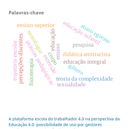
Palavras-chave
educação infantil
ensino superior
aluno egresso
educação
tecnologia
percepções discentes
trajetória escolar.
práticas pedagógicas
pesquisa
ensino
corpo
didática antirracista
extensão
fisioterapia
educação integral
gênero
teoria da complexidade
sexualidade
A plataforma escola do trabalhador 4.0 na perspectiva da
Educação 4.0: possibilidade de uso por gestores