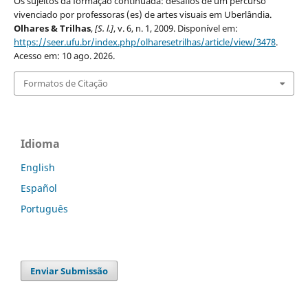
Os sujeitos da formação continuada: desafios de um percurso
vivenciado por professoras (es) de artes visuais em Uberlândia.
Olhares & Trilhas
,
[S. l.]
, v. 6, n. 1, 2009. Disponível em:
https://seer.ufu.br/index.php/olharesetrilhas/article/view/3478
.
Acesso em: 10 ago. 2026.
Formatos de Citação
Idioma
English
Español
Português
Enviar Submissão