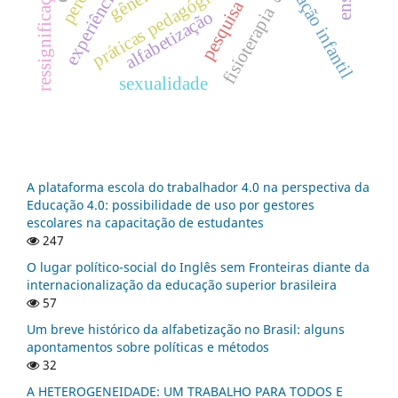
educação infantil
práticas pedagógicas
ressignificação
gênero
pesquisa
fisioterapia
alfabetização
sexualidade
A plataforma escola do trabalhador 4.0 na perspectiva da
Educação 4.0: possibilidade de uso por gestores
escolares na capacitação de estudantes
247
O lugar político-social do Inglês sem Fronteiras diante da
internacionalização da educação superior brasileira
57
Um breve histórico da alfabetização no Brasil: alguns
apontamentos sobre políticas e métodos
32
A HETEROGENEIDADE: UM TRABALHO PARA TODOS E