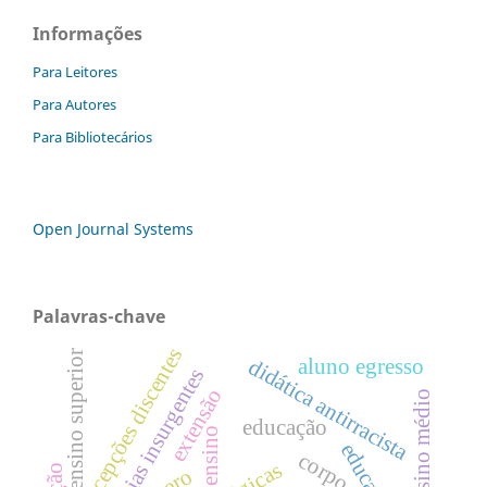
Informações
Para Leitores
Para Autores
Para Bibliotecários
Open Journal Systems
Palavras-chave
percepções discentes
ensino superior
aluno egresso
didática antirracista
experiências insurgentes
extensão
ensino médio
educação
ensino
corpo