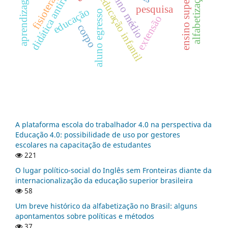
didática antirracista
fisioterapia
ensino superior
ensino médio
aprendizagem
alfabetização
educação infantil
pesquisa
educação
aluno egresso
extensão
corpo
A plataforma escola do trabalhador 4.0 na perspectiva da
Educação 4.0: possibilidade de uso por gestores
escolares na capacitação de estudantes
221
O lugar político-social do Inglês sem Fronteiras diante da
internacionalização da educação superior brasileira
58
Um breve histórico da alfabetização no Brasil: alguns
apontamentos sobre políticas e métodos
37