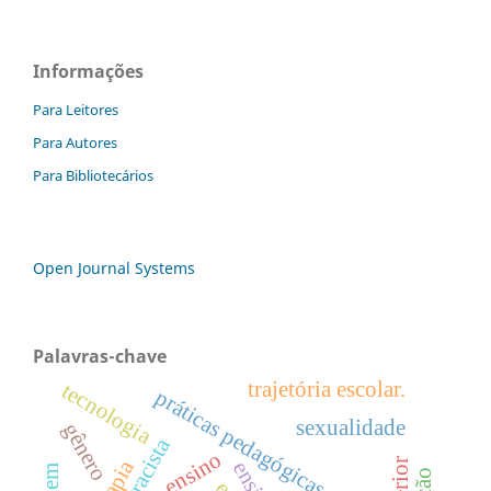
Informações
Para Leitores
Para Autores
Para Bibliotecários
Open Journal Systems
Palavras-chave
trajetória escolar.
tecnologia
práticas pedagógicas
sexualidade
gênero
ensino