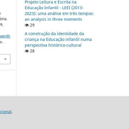
Projeto Leitura e Escrita na
Educação Infantil - LEEI (2013-
a
2023): uma análise em três tempos:
ória.
an analysis in three moments
09.
29
A construção da identidade da
etrilh
criança na Educação infantil numa
o.
perspectiva histórico-cultural
28
cional
.