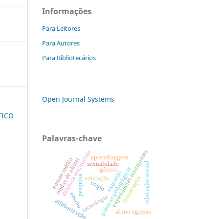
Informações
Para Leitores
Para Autores
Para Bibliotecários
Open Journal Systems
TICO
Palavras-chave
experiências insurgentes
didática antirracista
aprendizagem
ensino médio
ondas de elliott
sexualidade
educação sexual
práticas pedagógicas
gênero
extensão
pesquisa
fisioterapia
educação
corpo
ensino
tecnologia
alfabetização
:
aluno egresso