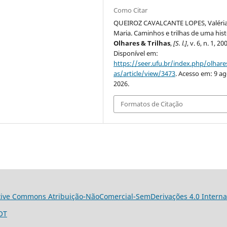
Como Citar
QUEIROZ CAVALCANTE LOPES, Valéri
Maria. Caminhos e trilhas de uma hist
Olhares & Trilhas
,
[S. l.]
, v. 6, n. 1, 20
Disponível em:
https://seer.ufu.br/index.php/olhares
as/article/view/3473
. Acesso em: 9 ag
2026.
Formatos de Citação
tive Commons Atribuição-NãoComercial-SemDerivações 4.0 Interna
OT