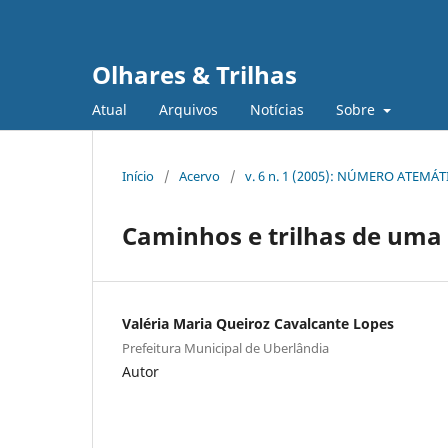
Olhares & Trilhas
Atual
Arquivos
Notícias
Sobre
Início
/
Acervo
/
v. 6 n. 1 (2005): NÚMERO ATEMÁ
Caminhos e trilhas de uma 
Valéria Maria Queiroz Cavalcante Lopes
Prefeitura Municipal de Uberlândia
Autor