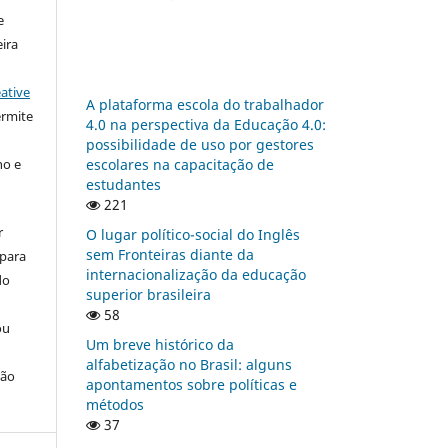
e
ira
ative
A plataforma escola do trabalhador
ermite
4.0 na perspectiva da Educação 4.0:
possibilidade de uso por gestores
escolares na capacitação de
ho e
estudantes
221
r
O lugar político-social do Inglês
sem Fronteiras diante da
 para
internacionalização da educação
do
superior brasileira
58
ou
Um breve histórico da
alfabetização no Brasil: alguns
ção
apontamentos sobre políticas e
métodos
37