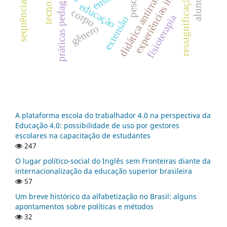
experiências insurgentes
práticas pedagógicas
tecnologia
didática antirracista
ressignificação
educação
corpo
fisioterapia
extensão
gênero
A plataforma escola do trabalhador 4.0 na perspectiva da
Educação 4.0: possibilidade de uso por gestores
escolares na capacitação de estudantes
247
O lugar político-social do Inglês sem Fronteiras diante da
internacionalização da educação superior brasileira
57
Um breve histórico da alfabetização no Brasil: alguns
apontamentos sobre políticas e métodos
32