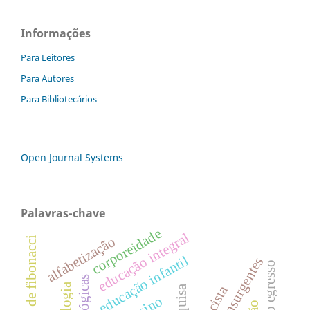
Informações
Para Leitores
Para Autores
Para Bibliotecários
Open Journal Systems
Palavras-chave
corporeidade
educação integral
alfabetização
sequência de fibonacci
educação infantil
aluno egresso
pesquisa
ensino