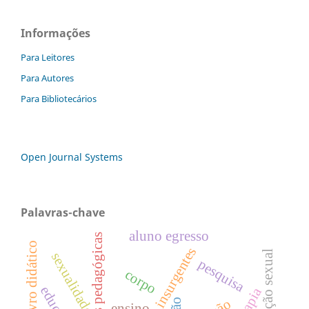
Informações
Para Leitores
Para Autores
Para Bibliotecários
Open Journal Systems
Palavras-chave
aluno egresso
práticas pedagógicas
livro didático
educação sexual
sexualidade
pesquisa
corpo
ensino