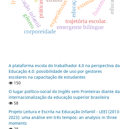
experiências insurgentes
educação infantil
fisioterapia
extensão
educação
gênero
trajetória escolar.
emergente bilíngue
corporeidade
A plataforma escola do trabalhador 4.0 na perspectiva da
Educação 4.0: possibilidade de uso por gestores
escolares na capacitação de estudantes
150
O lugar político-social do Inglês sem Fronteiras diante da
internacionalização da educação superior brasileira
58
Projeto Leitura e Escrita na Educação Infantil - LEEI (2013-
2023): uma análise em três tempos: an analysis in three
moments
28