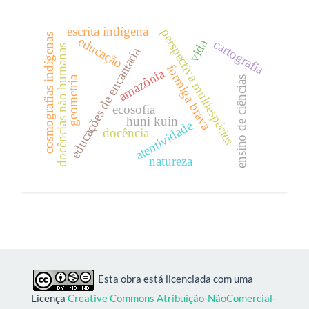
escrita indígena
perspectiva multiespécies
cosmografias indígenas
educação
vida
cartografia
docências não humanas
educações de encantaria
formiga brava
amazônia
geometria
ensino de ciências
ecosofia
huni kuin
atentividade
docência
natureza
Esta obra está licenciada com uma
Licença
Creative Commons Atribuição-NãoComercial-