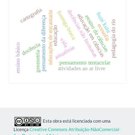
cartografia
docências não humanas
formiga brava
educações de encantaria
huni kuin
educação em ciências
ensino de ciências
pensamento da diferença
pedagogia do rio
ecosofia
educação
vida
docência
ensino básico
amazônia
geometria
pensamento tentacular
atividades ao ar livre
Esta obra está licenciada com uma
Licença
Creative Commons Atribuição-NãoComercial-