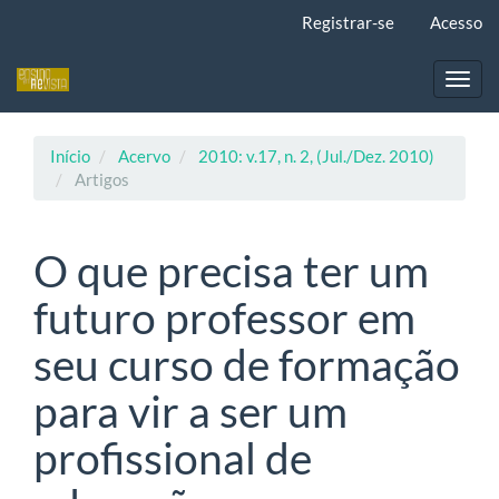
Navegação
Registrar-se
Acesso
Principal
Conteúdo
principal
Toggl
Barra
navig
Lateral
Início
Acervo
2010: v.17, n. 2, (Jul./Dez. 2010)
Artigos
O que precisa ter um
futuro professor em
seu curso de formação
para vir a ser um
profissional de