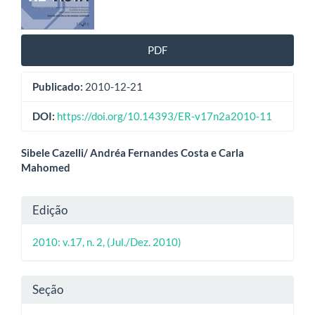
artigos
PDF
Publicado:
2010-12-21
DOI:
https://doi.org/10.14393/ER-v17n2a2010-11
Conteúdo
Sibele Cazelli/ Andréa Fernandes Costa e Carla
Mahomed
do
artigo
Detalhes
Edição
principal
do
2010: v.17, n. 2, (Jul./Dez. 2010)
artigo
Seção