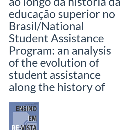
ao longo da história da
educação superior no
Brasil/National
Student Assistance
Program: an analysis
of the evolution of
student assistance
along the history of
Barra
lateral
de