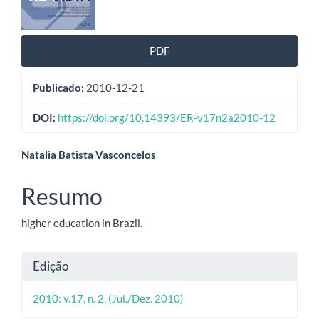
artigos
PDF
Publicado:
2010-12-21
DOI:
https://doi.org/10.14393/ER-v17n2a2010-12
Conteúdo
Natalia Batista Vasconcelos
do
Resumo
artigo
higher education in Brazil.
principal
Detalhes
Edição
do
2010: v.17, n. 2, (Jul./Dez. 2010)
artigo