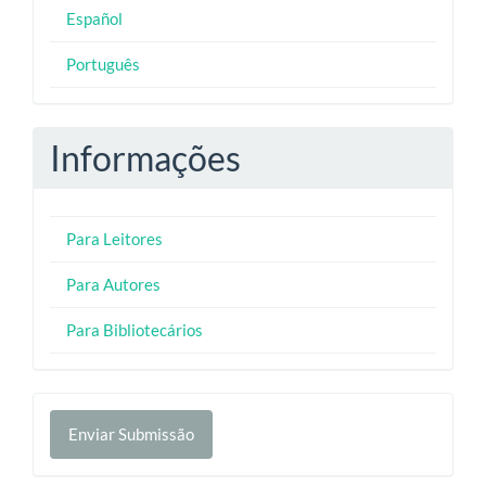
Español
Português
Informações
Para Leitores
Para Autores
Para Bibliotecários
Enviar
Enviar Submissão
Submissão