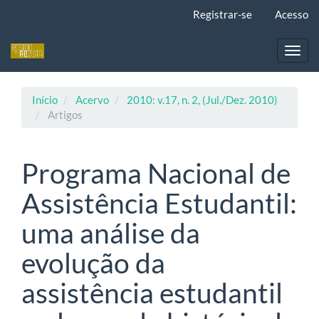
Navegação
Registrar-se
Acesso
Principal
Conteúdo
principal
Toggl
Barra
navig
Lateral
Início
Acervo
2010: v.17, n. 2, (Jul./Dez. 2010)
Artigos
Programa Nacional de
Assistência Estudantil:
uma análise da
evolução da
assistência estudantil