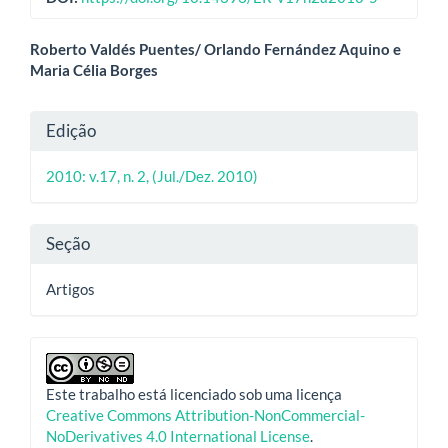
Conteúdo
Roberto Valdés Puentes/ Orlando Fernández Aquino e
Maria Célia Borges
do
artigo
Detalhes
Edição
principal
do
2010: v.17, n. 2, (Jul./Dez. 2010)
artigo
Seção
Artigos
Este trabalho está licenciado sob uma licença
Creative Commons Attribution-NonCommercial-
NoDerivatives 4.0 International License
.