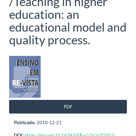
/Teaching in higher
education: an
educational model and
quality process.
Barra
lateral
de
artigos
PDF
Publicado:
2010-12-21
DOI:
https://doi.org/10.14393/ER-v17n2a2010-5