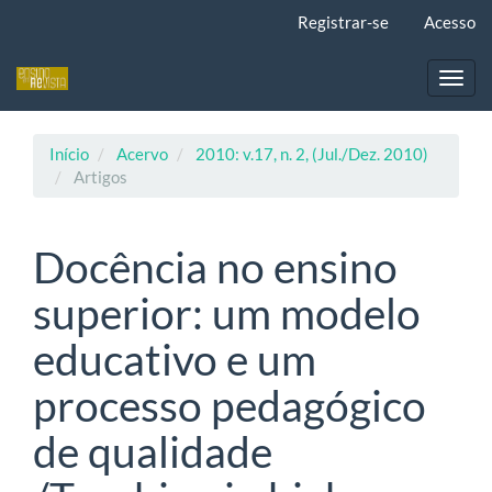
Navegação
Registrar-se
Acesso
Principal
Conteúdo
principal
Toggl
Barra
navig
Lateral
Início
Acervo
2010: v.17, n. 2, (Jul./Dez. 2010)
Artigos
Docência no ensino
superior: um modelo
educativo e um
processo pedagógico
de qualidade