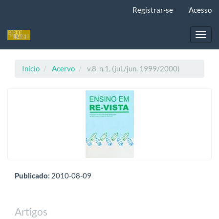
Navegação
Registrar-se
Acesso
Principal
Conteúdo
principal
Toggl
Barra
navig
Lateral
Início
Acervo
v.8, n.1, (jul./jun. 1999/2000)
Publicado:
2010-08-09
Artigos