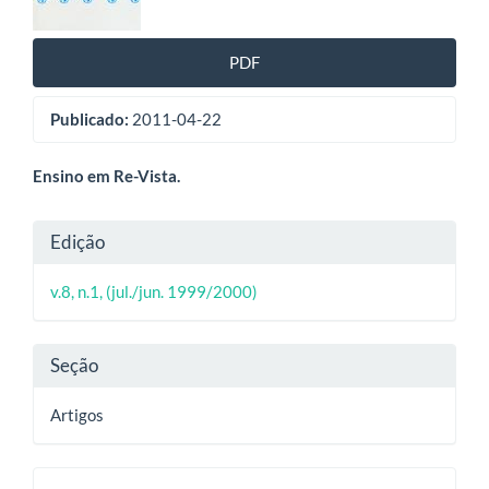
artigos
PDF
Publicado:
2011-04-22
Conteúdo
Ensino em Re-Vista.
do
Detalhes
Edição
artigo
do
principal
v.8, n.1, (jul./jun. 1999/2000)
artigo
Seção
Artigos