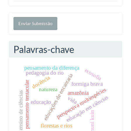
Enviar
Enviar Submissão
Submissão
Palavras-chave
pensamento da diferença
ecosofia
pedagogia do rio
educações de encantaria
docência
pensamento tentacular
formiga brava
natureza
perspectiva multiespécies
amazônia
ensino de ciências
educação em ciências
vida
educação
huni kuin
florestas e rios