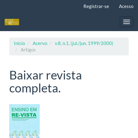
Navegação
Registrar-se
Acesso
Principal
Conteúdo
principal
Toggl
Barra
navig
Lateral
Início
Acervo
v.8, n.1, (jul./jun. 1999/2000)
Artigos
Baixar revista
completa.
Barra
lateral
de