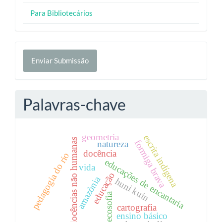
Para Bibliotecários
Enviar
Enviar Submissão
Submissão
Palavras-chave
geometria
escrita indígena
docências não humanas
formiga brava
natureza
docência
pedagogia do rio
educações de encantaria
vida
educação
amazônia
huni kuin
ecosofia
cartografia
ensino básico