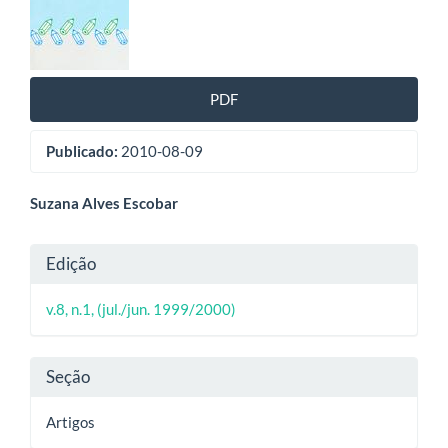
de
artigos
PDF
Publicado:
2010-08-09
Conteúdo
Suzana Alves Escobar
do
Detalhes
Edição
artigo
do
principal
v.8, n.1, (jul./jun. 1999/2000)
artigo
Seção
Artigos