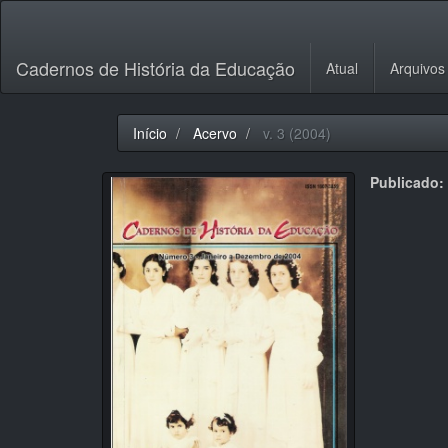
Navegação
Principal
Conteúdo
Cadernos de História da Educação
Atual
Arquivos
principal
Barra
Lateral
Início
Acervo
v. 3 (2004)
Publicado