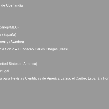
l de Uberlândia
bec/Inep/MEC)
ja (España)
ersity (Sweden)
ia Scielo – Fundação Carlos Chagas (Brasil)
ited States of America)
rtugal
para Revistas Científicas de América Latina, el Caribe, Espanã y Por