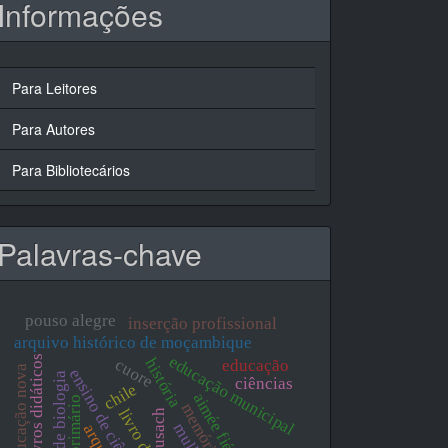
Informações
Para Leitores
Para Autores
Para Bibliotecários
Palavras-chave
pouso alegre
inserção profissional
arquivo histórico de moçambique
educação municipal
livros didáticos
história
cuore
educação
educação nova
ensino de ciências
ensino de biologia
ciências
chile
aimée fiévet
memória
usach
mulher