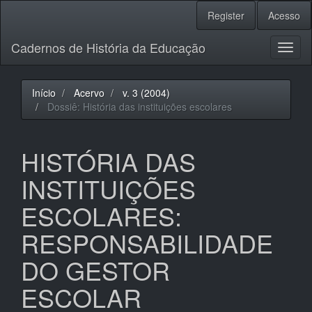
Navegação
Register
Acesso
Principal
Conteúdo
Cadernos de História da Educação
principal
Toggl
Barra
naviga
Lateral
Início
Acervo
v. 3 (2004)
Dossiê: História das instituições escolares
HISTÓRIA DAS
INSTITUIÇÕES
ESCOLARES:
RESPONSABILIDADE
DO GESTOR
ESCOLAR