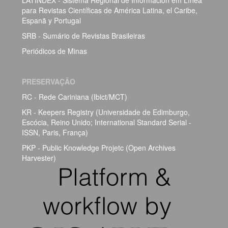
LATINDEX - Sistema Regional de Información em Línea
para Revistas Científicas de América Latina, el Caribe,
Espanã y Portugal
SRB - Sumário de Revistas Brasileiras
Periódicos de Minas
PRESERVAÇÃO
RC - Rede Cariniana (Ibict/MCT)
KR - Keepers Registry (Universidade de Edimburgo,
Escócia, Reino Unido; International Standard Serial -
ISSN, Paris, França)
PKP - Public Knowledge Projetc (Open Archives
Harvester)