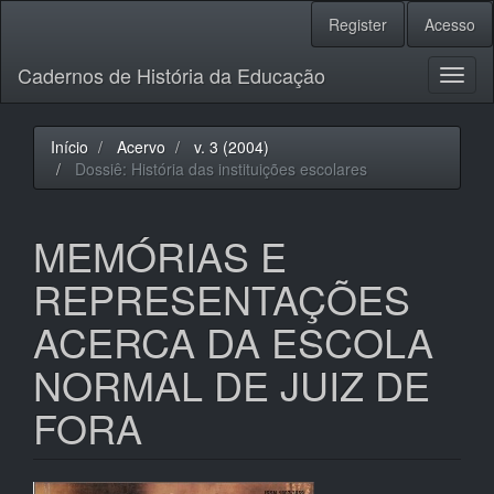
Navegação
Register
Acesso
Principal
Conteúdo
Cadernos de História da Educação
principal
Toggl
Barra
naviga
Lateral
Início
Acervo
v. 3 (2004)
Dossiê: História das instituições escolares
MEMÓRIAS E
REPRESENTAÇÕES
ACERCA DA ESCOLA
NORMAL DE JUIZ DE
FORA