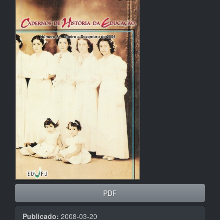
Barra
lateral
de
artigos
PDF
Publicado:
2008-03-20