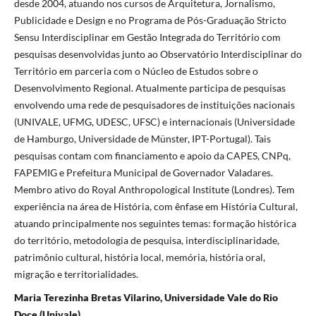
desde 2004, atuando nos cursos de Arquitetura, Jornalismo,
Publicidade e Design e no Programa de Pós-Graduação Stricto
Sensu Interdisciplinar em Gestão Integrada do Território com
pesquisas desenvolvidas junto ao Observatório Interdisciplinar do
Território em parceria com o Núcleo de Estudos sobre o
Desenvolvimento Regional. Atualmente participa de pesquisas
envolvendo uma rede de pesquisadores de instituições nacionais
(UNIVALE, UFMG, UDESC, UFSC) e internacionais (Universidade
de Hamburgo, Universidade de Münster, IPT-Portugal). Tais
pesquisas contam com financiamento e apoio da CAPES, CNPq,
FAPEMIG e Prefeitura Municipal de Governador Valadares.
Membro ativo do Royal Anthropological Institute (Londres). Tem
experiência na área de História, com ênfase em História Cultural,
atuando principalmente nos seguintes temas: formação histórica
do território, metodologia de pesquisa, interdisciplinaridade,
patrimônio cultural, história local, memória, história oral,
migração e territorialidades.
Maria Terezinha Bretas Vilarino, Universidade Vale do Rio
Doce (Univale)