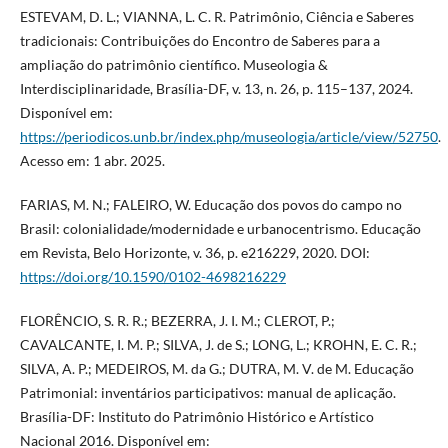
ESTEVAM, D. L.; VIANNA, L. C. R. Patrimônio, Ciência e Saberes
tradicionais: Contribuições do Encontro de Saberes para a
ampliação do patrimônio científico. Museologia &
Interdisciplinaridade, Brasília-DF, v. 13, n. 26, p. 115–137, 2024.
Disponível em:
https://periodicos.unb.br/index.php/museologia/article/view/52750
.
Acesso em: 1 abr. 2025.
FARIAS, M. N.; FALEIRO, W. Educação dos povos do campo no
Brasil: colonialidade/modernidade e urbanocentrismo. Educação
em Revista, Belo Horizonte, v. 36, p. e216229, 2020. DOI:
https://doi.org/10.1590/0102-4698216229
FLORÊNCIO, S. R. R.; BEZERRA, J. I. M.; CLEROT, P.;
CAVALCANTE, I. M. P.; SILVA, J. de S.; LONG, L.; KROHN, E. C. R.;
SILVA, A. P.; MEDEIROS, M. da G.; DUTRA, M. V. de M. Educação
Patrimonial: inventários participativos: manual de aplicação.
Brasília-DF: Instituto do Patrimônio Histórico e Artístico
Nacional 2016. Disponível em: