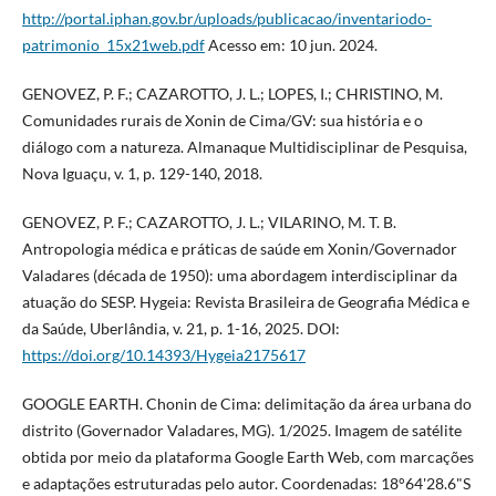
http://portal.iphan.gov.br/uploads/publicacao/inventariodo-
patrimonio_15x21web.pdf
Acesso em: 10 jun. 2024.
GENOVEZ, P. F.; CAZAROTTO, J. L.; LOPES, I.; CHRISTINO, M.
Comunidades rurais de Xonin de Cima/GV: sua história e o
diálogo com a natureza. Almanaque Multidisciplinar de Pesquisa,
Nova Iguaçu, v. 1, p. 129-140, 2018.
GENOVEZ, P. F.; CAZAROTTO, J. L.; VILARINO, M. T. B.
Antropologia médica e práticas de saúde em Xonin/Governador
Valadares (década de 1950): uma abordagem interdisciplinar da
atuação do SESP. Hygeia: Revista Brasileira de Geografia Médica e
da Saúde, Uberlândia, v. 21, p. 1-16, 2025. DOI:
https://doi.org/10.14393/Hygeia2175617
GOOGLE EARTH. Chonin de Cima: delimitação da área urbana do
distrito (Governador Valadares, MG). 1/2025. Imagem de satélite
obtida por meio da plataforma Google Earth Web, com marcações
e adaptações estruturadas pelo autor. Coordenadas: 18°64'28.6"S