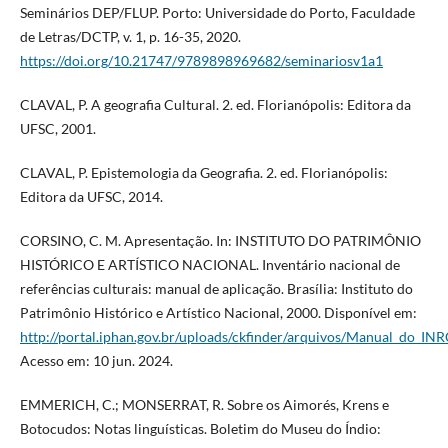
Seminários DEP/FLUP. Porto: Universidade do Porto, Faculdade
de Letras/DCTP, v. 1, p. 16-35, 2020.
https://doi.org/10.21747/9789898969682/seminariosv1a1
CLAVAL, P. A geografia Cultural. 2. ed. Florianópolis: Editora da
UFSC, 2001.
CLAVAL, P. Epistemologia da Geografia. 2. ed. Florianópolis:
Editora da UFSC, 2014.
CORSINO, C. M. Apresentação. In: INSTITUTO DO PATRIMÔNIO
HISTÓRICO E ARTÍSTICO NACIONAL. Inventário nacional de
referências culturais: manual de aplicação. Brasília: Instituto do
Patrimônio Histórico e Artístico Nacional, 2000. Disponível em:
http://portal.iphan.gov.br/uploads/ckfinder/arquivos/Manual_do_INR
Acesso em: 10 jun. 2024.
EMMERICH, C.; MONSERRAT, R. Sobre os Aimorés, Krens e
Botocudos: Notas linguísticas. Boletim do Museu do Índio: