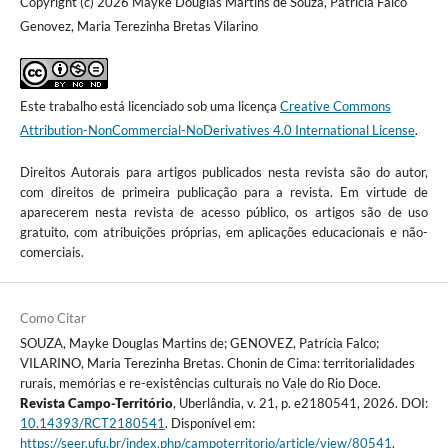
Copyright (c) 2026 Mayke Douglas Martins de Souza, Patrícia Falco
Genovez, Maria Terezinha Bretas Vilarino
Este trabalho está licenciado sob uma licença
Creative Commons
Attribution-NonCommercial-NoDerivatives 4.0 International License
.
Direitos Autorais para artigos publicados nesta revista são do autor,
com direitos de primeira publicação para a revista. Em virtude de
aparecerem nesta revista de acesso público, os artigos são de uso
gratuito, com atribuições próprias, em aplicações educacionais e não-
comerciais.
Como Citar
SOUZA, Mayke Douglas Martins de; GENOVEZ, Patrícia Falco;
VILARINO, Maria Terezinha Bretas. Chonin de Cima: territorialidades
rurais, memórias e re-existências culturais no Vale do Rio Doce.
Revista Campo-Território
, Uberlândia, v. 21, p. e2180541, 2026. DOI:
10.14393/RCT2180541
. Disponível em:
https://seer.ufu.br/index.php/campoterritorio/article/view/80541
.