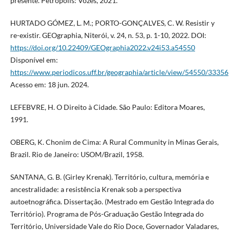
presente. Petrópolis: Vozes, 2021.
HURTADO GÓMEZ, L. M.; PORTO-GONÇALVES, C. W. Resistir y
re-existir. GEOgraphia, Niterói, v. 24, n. 53, p. 1-10, 2022. DOI:
https://doi.org/10.22409/GEOgraphia2022.v24i53.a54550
Disponível em:
https://www.periodicos.uff.br/geographia/article/view/54550/33356
Acesso em: 18 jun. 2024.
LEFEBVRE, H. O Direito à Cidade. São Paulo: Editora Moares,
1991.
OBERG, K. Chonim de Cima: A Rural Community in Minas Gerais,
Brazil. Rio de Janeiro: USOM/Brazil, 1958.
SANTANA, G. B. (Girley Krenak). Território, cultura, memória e
ancestralidade: a resistência Krenak sob a perspectiva
autoetnográfica. Dissertação. (Mestrado em Gestão Integrada do
Território). Programa de Pós-Graduação Gestão Integrada do
Território, Universidade Vale do Rio Doce, Governador Valadares,