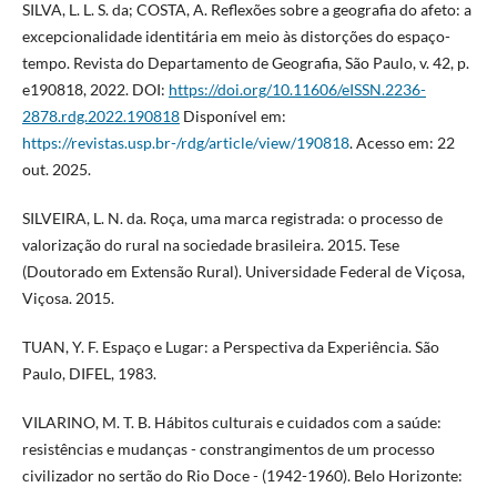
SILVA, L. L. S. da; COSTA, A. Reflexões sobre a geografia do afeto: a
excepcionalidade identitária em meio às distorções do espaço-
tempo. Revista do Departamento de Geografia, São Paulo, v. 42, p.
e190818, 2022. DOI:
https://doi.org/10.11606/eISSN.2236-
2878.rdg.2022.190818
Disponível em:
https://revistas.usp.br-/rdg/article/view/190818
. Acesso em: 22
out. 2025.
SILVEIRA, L. N. da. Roça, uma marca registrada: o processo de
valorização do rural na sociedade brasileira. 2015. Tese
(Doutorado em Extensão Rural). Universidade Federal de Viçosa,
Viçosa. 2015.
TUAN, Y. F. Espaço e Lugar: a Perspectiva da Experiência. São
Paulo, DIFEL, 1983.
VILARINO, M. T. B. Hábitos culturais e cuidados com a saúde:
resistências e mudanças - constrangimentos de um processo
civilizador no sertão do Rio Doce - (1942-1960). Belo Horizonte: