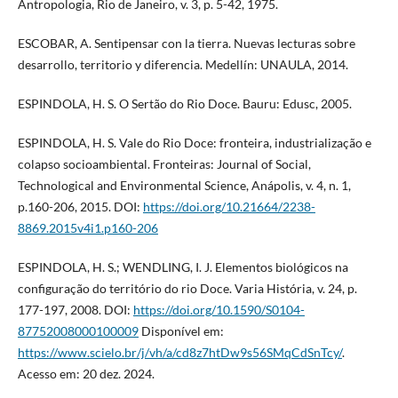
Antropologia, Rio de Janeiro, v. 3, p. 5-42, 1975.
ESCOBAR, A. Sentipensar con la tierra. Nuevas lecturas sobre
desarrollo, territorio y diferencia. Medellín: UNAULA, 2014.
ESPINDOLA, H. S. O Sertão do Rio Doce. Bauru: Edusc, 2005.
ESPINDOLA, H. S. Vale do Rio Doce: fronteira, industrialização e
colapso socioambiental. Fronteiras: Journal of Social,
Technological and Environmental Science, Anápolis, v. 4, n. 1,
p.160-206, 2015. DOI:
https://doi.org/10.21664/2238-
8869.2015v4i1.p160-206
ESPINDOLA, H. S.; WENDLING, I. J. Elementos biológicos na
configuração do território do rio Doce. Varia História, v. 24, p.
177-197, 2008. DOI:
https://doi.org/10.1590/S0104-
87752008000100009
Disponível em:
https://www.scielo.br/j/vh/a/cd8z7htDw9s56SMqCdSnTcy/
.
Acesso em: 20 dez. 2024.