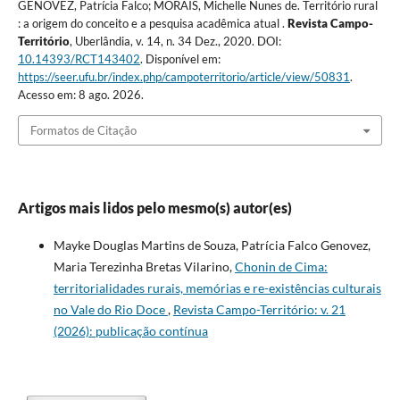
GENOVEZ, Patrícia Falco; MORAIS, Michelle Nunes de. Território rural
: a origem do conceito e a pesquisa acadêmica atual .
Revista Campo-
Território
, Uberlândia, v. 14, n. 34 Dez., 2020. DOI:
10.14393/RCT143402
. Disponível em:
https://seer.ufu.br/index.php/campoterritorio/article/view/50831
.
Acesso em: 8 ago. 2026.
Formatos de Citação
Artigos mais lidos pelo mesmo(s) autor(es)
Mayke Douglas Martins de Souza, Patrícia Falco Genovez,
Maria Terezinha Bretas Vilarino,
Chonin de Cima:
territorialidades rurais, memórias e re-existências culturais
no Vale do Rio Doce
,
Revista Campo-Território: v. 21
(2026): publicação contínua