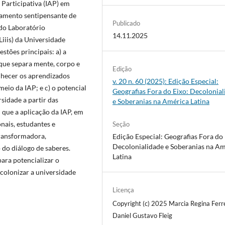
 Participativa (IAP) em
nsamento sentipensante de
Publicado
 do Laboratório
14.11.2025
Liiis) da Universidade
stões principais: a) a
que separa mente, corpo e
Edição
onhecer os aprendizados
v. 20 n. 60 (2025): Edição Especial:
eio da IAP; e c) o potencial
Geografias Fora do Eixo: Decolonia
sidade a partir das
e Soberanias na América Latina
que a aplicação da IAP, em
nais, estudantes e
Seção
transformadora,
Edição Especial: Geografias Fora do 
Decolonialidade e Soberanias na A
 do diálogo de saberes.
Latina
ara potencializar o
colonizar a universidade
Licença
Copyright (c) 2025 Marcia Regina Ferre
Daniel Gustavo Fleig