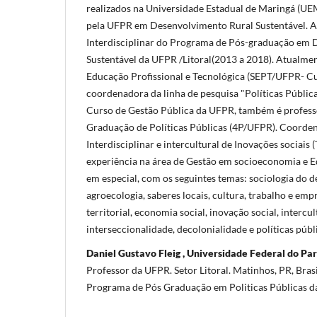
realizados na Universidade Estadual de Maringá (U
pela UFPR em Desenvolvimento Rural Sustentável. 
Interdisciplinar do Programa de Pós-graduação em D
Sustentável da UFPR /Litoral(2013 a 2018). Atualmen
Educação Profissional e Tecnológica (SEPT/UFPR- Cur
coordenadora da linha de pesquisa "Políticas Pública
Curso de Gestão Pública da UFPR, também é profes
Graduação de Políticas Públicas (4P/UFPR). Coordena
Interdisciplinar e intercultural de Inovações sociais
experiência na área de Gestão em socioeconomia e E
em especial, com os seguintes temas: sociologia do 
agroecologia, saberes locais, cultura, trabalho e e
territorial, economia social, inovação social, intercul
interseccionalidade, decolonialidade e políticas públ
Daniel Gustavo Fleig , Universidade Federal do Pa
Professor da UFPR. Setor Litoral. Matinhos, PR, Bras
Programa de Pós Graduação em Politicas Públicas 