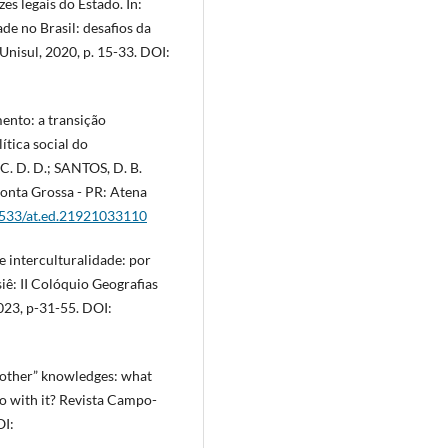
es legais do Estado. In:
ade no Brasil: desafios da
Unisul, 2020, p. 15-33. DOI:
ento: a transição
ítica social do
C. D. D.; SANTOS, D. B.
 Ponta Grossa - PR: Atena
22533/at.ed.21921033110
 interculturalidade: por
iê: II Colóquio Geografias
2023, p-31-55. DOI:
 “other” knowledges: what
o with it? Revista Campo-
OI: