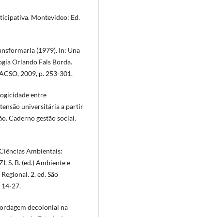
icipativa. Montevideo: Ed.
nsformarla (1979). In: Una
ogía Orlando Fals Borda.
LACSO, 2009, p. 253-301.
logicidade entre
ensão universitária a partir
ão. Caderno gestão social.
Ciências Ambientais:
, S. B. (ed.) Ambiente e
Regional. 2. ed. São
 14-27.
bordagem decolonial na