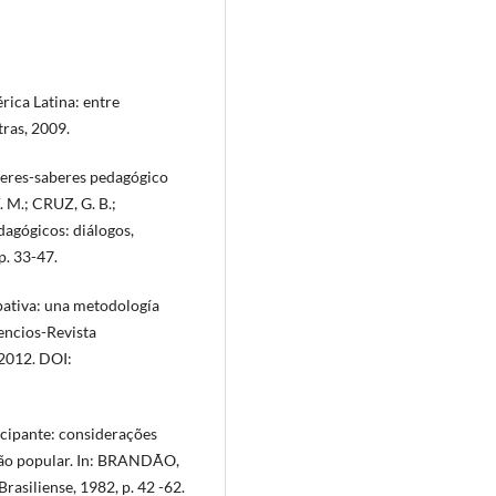
ica Latina: entre
tras, 2009.
eres-saberes pedagógico
. M.; CRUZ, G. B.;
dagógicos: diálogos,
p. 33-47.
pativa: una metodología
lencios-Revista
 2012. DOI:
cipante: considerações
ação popular. In: BRANDÃO,
Brasiliense, 1982, p. 42 -62.