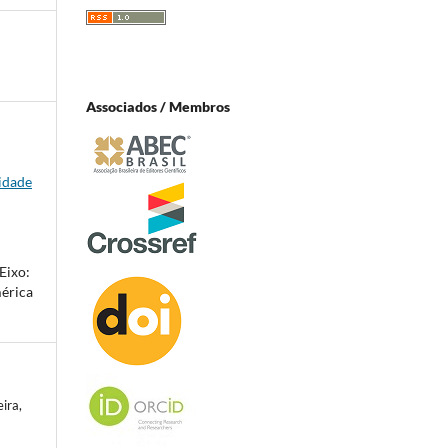
Associados / Membros
lidade
Eixo:
mérica
ira,