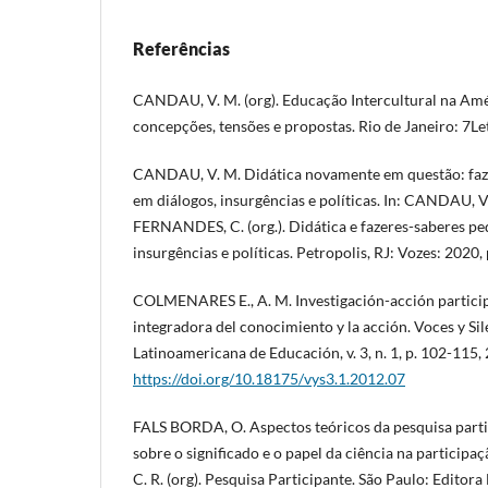
Referências
CANDAU, V. M. (org). Educação Intercultural na Amér
concepções, tensões e propostas. Rio de Janeiro: 7Le
CANDAU, V. M. Didática novamente em questão: faz
em diálogos, insurgências e políticas. In: CANDAU, V
FERNANDES, C. (org.). Didática e fazeres-saberes pe
insurgências e políticas. Petropolis, RJ: Vozes: 2020, 
COLMENARES E., A. M. Investigación-acción partici
integradora del conocimiento y la acción. Voces y Si
Latinoamericana de Educación, v. 3, n. 1, p. 102-115,
https://doi.org/10.18175/vys3.1.2012.07
FALS BORDA, O. Aspectos teóricos da pesquisa parti
sobre o significado e o papel da ciência na particip
C. R. (org). Pesquisa Participante. São Paulo: Editora 