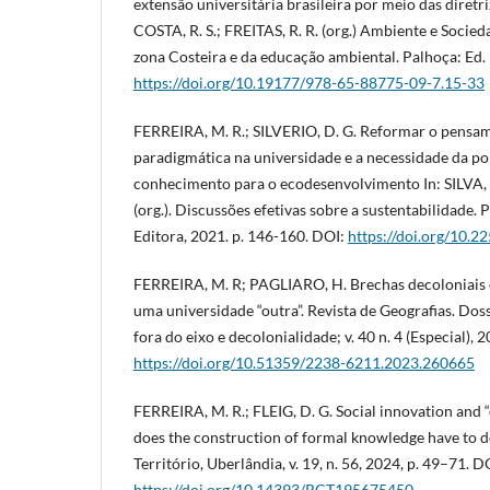
extensão universitária brasileira por meio das diretriz
COSTA, R. S.; FREITAS, R. R. (org.) Ambiente e Socied
zona Costeira e da educação ambiental. Palhoça: Ed. 
https://doi.org/10.19177/978-65-88775-09-7.15-33
FERREIRA, M. R.; SILVERIO, D. G. Reformar o pensam
paradigmática na universidade e a necessidade da pol
conhecimento para o ecodesenvolvimento In: SILVA, 
(org.). Discussões efetivas sobre a sustentabilidade.
Editora, 2021. p. 146-160. DOI:
https://doi.org/10.
FERREIRA, M. R; PAGLIARO, H. Brechas decoloniais e
uma universidade “outra”. Revista de Geografias. Doss
fora do eixo e decolonialidade; v. 40 n. 4 (Especial), 
https://doi.org/10.51359/2238-6211.2023.260665
FERREIRA, M. R.; FLEIG, D. G. Social innovation and
does the construction of formal knowledge have to d
Território, Uberlândia, v. 19, n. 56, 2024, p. 49–71. D
https://doi.org/10.14393/RCT195675450