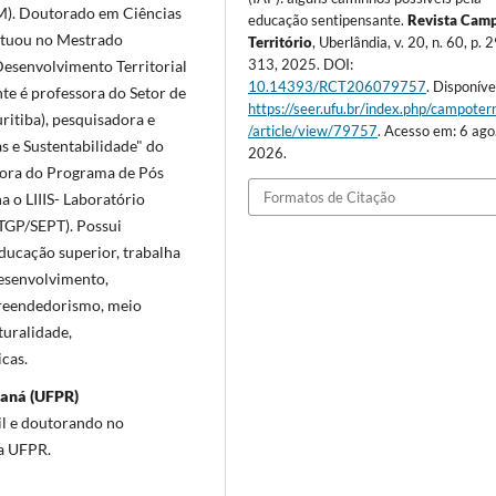
EM). Doutorado em Ciências
educação sentipensante.
Revista Cam
Atuou no Mestrado
Território
, Uberlândia, v. 20, n. 60, p. 
313, 2025. DOI:
esenvolvimento Territorial
10.14393/RCT206079757
. Disponíve
te é professora do Setor de
https://seer.ufu.br/index.php/campoterr
itiba), pesquisadora e
/article/view/79757
. Acesso em: 6 ago
s e Sustentabilidade" do
2026.
sora do Programa de Pós
Formatos de Citação
 o LIIIS- Laboratório
 (TGP/SEPT). Possui
ducação superior, trabalha
desenvolvimento,
mpreendedorismo, meio
turalidade,
icas.
raná (UFPR)
il e doutorando no
da UFPR.