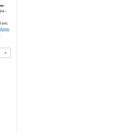
po-
294–
l em:
itorio
.