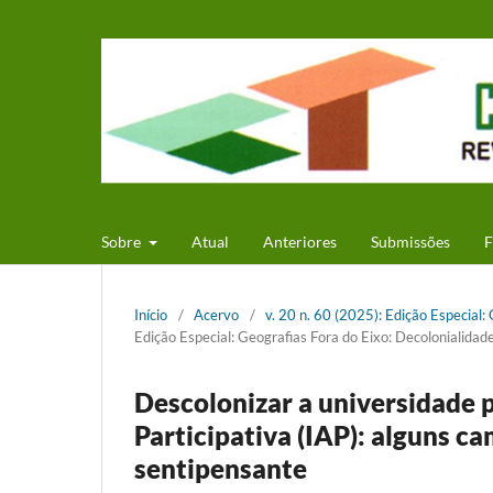
Sobre
Atual
Anteriores
Submissões
F
Início
/
Acervo
/
v. 20 n. 60 (2025): Edição Especial:
Edição Especial: Geografias Fora do Eixo: Decolonialidad
Descolonizar a universidade 
Participativa (IAP): alguns c
sentipensante