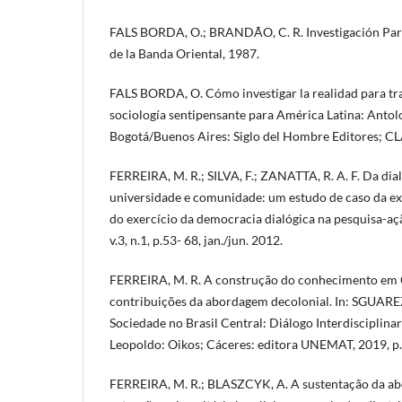
FALS BORDA, O.; BRANDÃO, C. R. Investigación Part
de la Banda Oriental, 1987.
FALS BORDA, O. Cómo investigar la realidad para tra
sociología sentipensante para América Latina: Antol
Bogotá/Buenos Aires: Siglo del Hombre Editores; C
FERREIRA, M. R.; SILVA, F.; ZANATTA, R. A. F. Da dia
universidade e comunidade: um estudo de caso da ext
do exercício da democracia dialógica na pesquisa-aç
v.3, n.1, p.53- 68, jan./jun. 2012.
FERREIRA, M. R. A construção do conhecimento em 
contribuições da abordagem decolonial. In: SGUAREZI
Sociedade no Brasil Central: Diálogo Interdisciplinar 
Leopoldo: Oikos; Cáceres: editora UNEMAT, 2019, p.
FERREIRA, M. R.; BLASZCYK, A. A sustentação da a