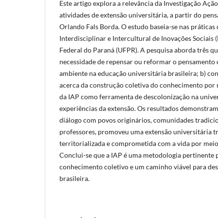
Este artigo explora a relevância da Investigação Ação
atividades de extensão universitária, a partir do pe
Orlando Fals Borda. O estudo baseia-se nas práticas
Interdisciplinar e Intercultural de Inovações Sociais (
Federal do Paraná (UFPR). A pesquisa aborda três que
necessidade de repensar ou reformar o pensamento 
ambiente na educação universitária brasileira; b) c
acerca da construção coletiva do conhecimento por m
da IAP como ferramenta de descolonização na univer
experiências da extensão. Os resultados demonstram 
diálogo com povos originários, comunidades tradicio
professores, promoveu uma extensão universitária 
territorializada e comprometida com a vida por meio
Conclui-se que a IAP é uma metodologia pertinente p
conhecimento coletivo e um caminho viável para des
brasileira.