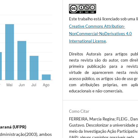
Este trabalho está licenciado sob uma l
Creative Commons Attribution-
NonCommercial-NoDerivatives 4.0
International License
.
Direitos Autorais para artigos publ
nesta revista são do autor, com direi
primeira publicação para a revis
virtude de aparecerem nesta revi
acesso público, os artigos são de uso gr
com atribuições próprias, em apli
educacionais e não-comerciais.
Como Citar
FERREIRA, Marcia Regina; FLEIG , Dani
Gustavo. Descolonizar a universidade 
Paraná (UFPR)
meio da Investigação Ação Participativ
dministração(2003), ambos
(IAP): alguns caminhos possíveis pela