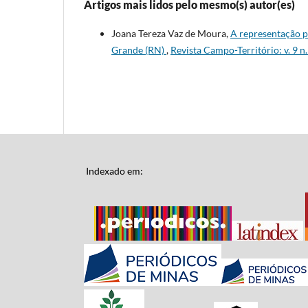
Artigos mais lidos pelo mesmo(s) autor(es)
Joana Tereza Vaz de Moura,
A representação p
Grande (RN)
,
Revista Campo-Território: v. 9 n.
Indexado em: