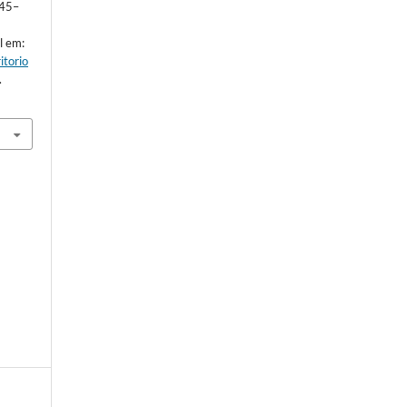
345–
l em:
itorio
.