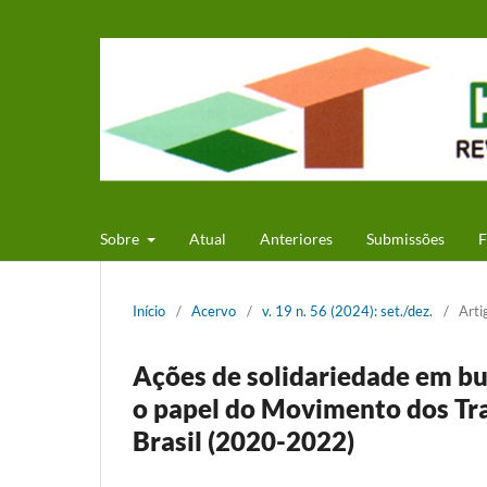
Sobre
Atual
Anteriores
Submissões
F
Início
/
Acervo
/
v. 19 n. 56 (2024): set./dez.
/
Arti
Ações de solidariedade em bus
o papel do Movimento dos Tr
Brasil (2020-2022)