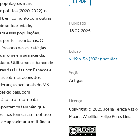
PDF
s populações mais
 e política (2020-2022), o
T), em conjunto com outras
Publicado
de solidariedade,
18.02.2025
ara essas populações,
s periferias urbanas. O
 focando nas estratégias
Edição
 da fome em sua agenda,
v. 19 n. 56 (2024): set./dez.
Estado. Utilizamos o banco de
res das Lutas por Espaços e
Seção
as sobre as ações dos
Artigos
ideranças nacionais do MST.
es do país, com
 à tona o retorno da
Licença
s. Apontamos também que
Copyright (c) 2025 Joana Tereza Vaz d
, mas têm caráter político
Moura, Wuelliton Felipe Peres Lima
 de aproximar a militância