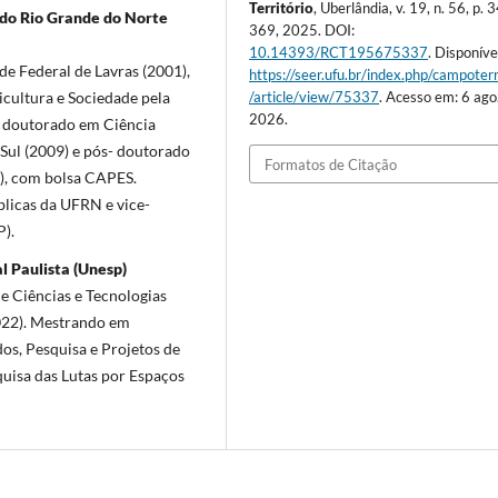
Território
, Uberlândia, v. 19, n. 56, p. 
 do Rio Grande do Norte
369, 2025. DOI:
10.14393/RCT195675337
. Disponíve
e Federal de Lavras (2001),
https://seer.ufu.br/index.php/campoterr
cultura e Sociedade pela
/article/view/75337
. Acesso em: 6 ago
2026.
, doutorado em Ciência
 Sul (2009) e pós- doutorado
Formatos de Citação
), com bolsa CAPES.
blicas da UFRN e vice-
).
l Paulista (Unesp)
e Ciências e Tecnologias
022). Mestrando em
s, Pesquisa e Projetos de
uisa das Lutas por Espaços