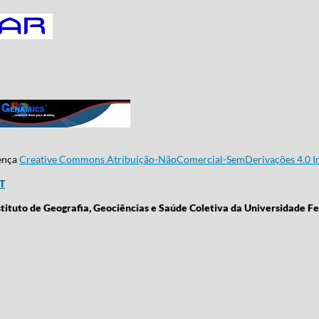
cença
Creative Commons Atribuição-NãoComercial-SemDerivações 4.0 In
CT
stituto de Geografia, Geociências e Saúde Coletiva da Universidade Fe