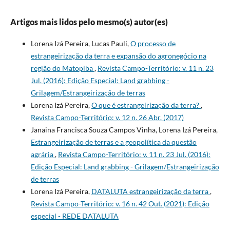
Artigos mais lidos pelo mesmo(s) autor(es)
Lorena Izá Pereira, Lucas Pauli,
O processo de
estrangeirização da terra e expansão do agronegócio na
região do Matopiba
,
Revista Campo-Território: v. 11 n. 23
Jul. (2016): Edição Especial: Land grabbing -
Grilagem/Estrangeirização de terras
Lorena Izá Pereira,
O que é estrangeirização da terra?
,
Revista Campo-Território: v. 12 n. 26 Abr. (2017)
Janaina Francisca Souza Campos Vinha, Lorena Izá Pereira,
Estrangeirização de terras e a geopolítica da questão
agrária
,
Revista Campo-Território: v. 11 n. 23 Jul. (2016):
Edição Especial: Land grabbing - Grilagem/Estrangeirização
de terras
Lorena Izá Pereira,
DATALUTA estrangeirização da terra
,
Revista Campo-Território: v. 16 n. 42 Out. (2021): Edição
especial - REDE DATALUTA