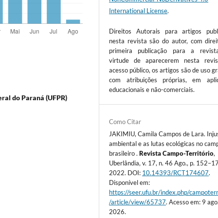
International License
.
Direitos Autorais para artigos publ
nesta revista são do autor, com direi
primeira publicação para a revis
virtude de aparecerem nesta revi
acesso público, os artigos são de uso gr
com atribuições próprias, em apli
educacionais e não-comerciais.
eral do Paraná (UFPR)
Como Citar
JAKIMIU, Camila Campos de Lara. Inju
ambiental e as lutas ecológicas no cam
brasileiro .
Revista Campo-Território
,
Uberlândia, v. 17, n. 46 Ago., p. 152–1
2022. DOI:
10.14393/RCT174607
.
Disponível em:
https://seer.ufu.br/index.php/campoterr
/article/view/65737
. Acesso em: 9 ago
2026.