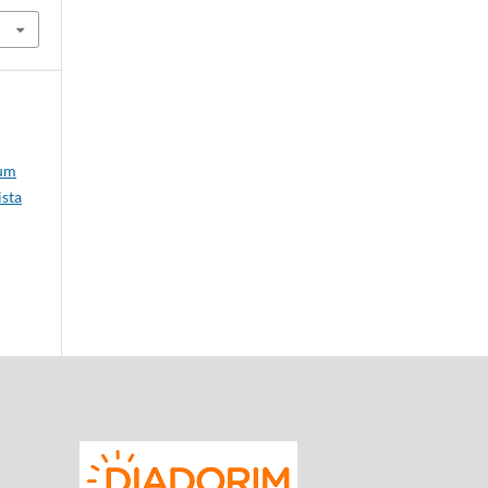
 um
ista