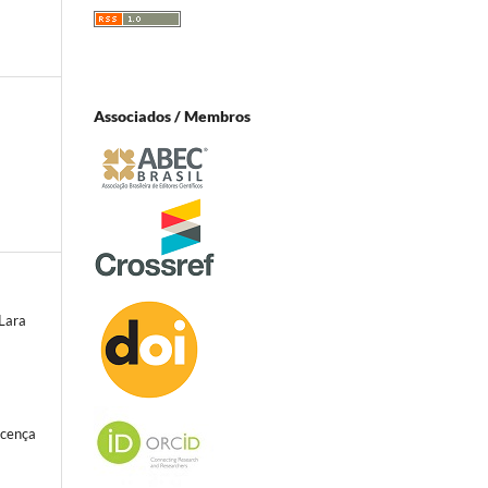
Associados / Membros
Lara
icença