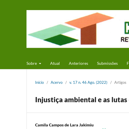
Sobre
Atual
Anteriores
Submissões
F
Início
/
Acervo
/
v. 17 n. 46 Ago. (2022)
/
Artigos
Injustiça ambiental e as luta
Camila Campos de Lara Jakimiu