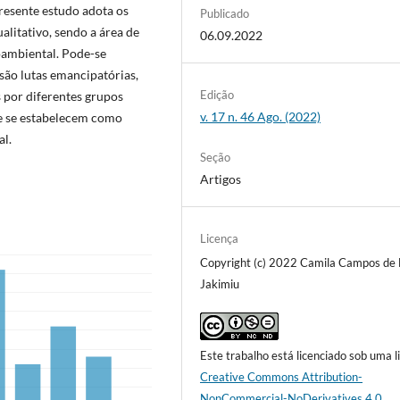
presente estudo adota os
Publicado
alitativo, sendo a área de
06.09.2022
oambiental. Pode-se
 são lutas emancipatórias,
Edição
s por diferentes grupos
v. 17 n. 46 Ago. (2022)
s e se estabelecem como
al.
Seção
Artigos
Licença
Copyright (c) 2022 Camila Campos de 
Jakimiu
Este trabalho está licenciado sob uma l
Creative Commons Attribution-
NonCommercial-NoDerivatives 4.0