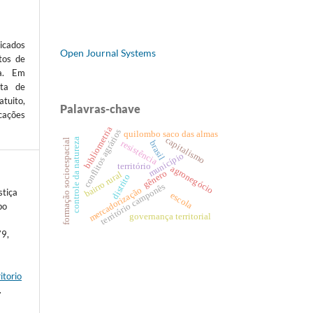
icados
Open Journal Systems
tos de
ta. Em
sta de
atuito,
Palavras-chave
cações
bibliometria
conflitos agrários
quilombo saco das almas
capitalismo
controle da natureza
formação socioespacial
resistência
brasil
município
território
agronegócio
gênero
bairro rural
distrito
território camponês
mercadorização
stiça
escola
po
governança territorial
79,
itorio
.