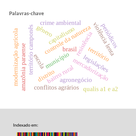
Palavras-chave
crime ambiental
violência lenta
periódicos
controle da natureza
gênero
território camponês
capitalismo
modernização agrícola
resistência
amazônia paraense
território
brasil
município
escola
legislações
mercadorização
bairro rural
distrito
agronegócio
conflitos agrários
qualis a1 e a2
Indexado em: