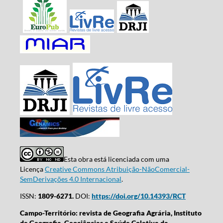
Esta obra está licenciada com uma
Licença
Creative Commons Atribuição-NãoComercial-
SemDerivações 4.0 Internacional
.
ISSN:
1809-6271.
DOI:
https://doi.org/10.14393/RCT
Campo-Território: revista de Geografia Agrária, Instituto
de Geografia, Geociências e Saúde Coletiva da