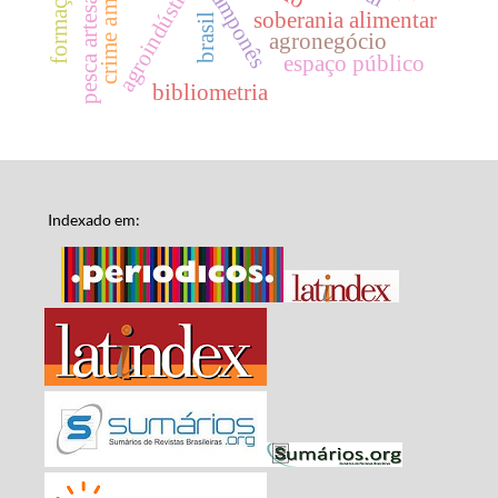
crime ambiental
pesca artesanal
agroindústria
soberania alimentar
brasil
agronegócio
espaço público
bibliometria
Indexado em: