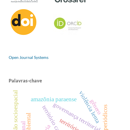
Open Journal Systems
Palavras-chave
violência lenta
formação socioespacial
amazônia paraense
gênero
governança territorial
território camponês
periódicos
território