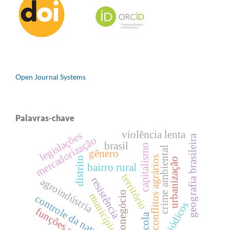
Open Journal Systems
Palavras-chave
violência lenta
legislações
geografia brasileira
mercadorização
brasil
capitalismo
crime ambiental
gênero
conflitos agrários
distrito
urbanização
bairro rural
território
resistência
agroindústria
agronegócio
município
controle da natureza
periódicos
funções urbanas
escola