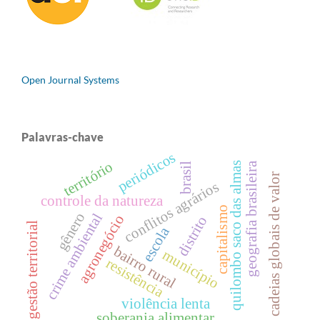
Open Journal Systems
Palavras-chave
periódicos
território
geografia brasileira
quilombo saco das almas
brasil
cadeias globais de valor
conflitos agrários
controle da natureza
capitalismo
gênero
crime ambiental
agronegócio
distrito
gestão territorial
escola
bairro rural
município
resistência
violência lenta
soberania alimentar