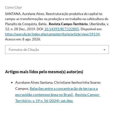
Como Citar
SANTANA, Aurelane Alves. Reestruturação produtiva do capital no
campo: as transformações na produção e no trabalho na cafeicultura do
Planalto da Conquista, Bahia .
Revista Campo-Território
, Uberlândia, v.
12, n. 28 Dez., 2019. DOI:
10.14393/RCT122805
. Disponível em:
https://seer.ufu.br/index.php/campoterritorio/article/view/39134
.
Acesso em: 8 ago. 2026.
Formatos de Citação
Artigos mais lidos pelo mesmo(s) autor(es)
Aurelane Alves Santana, Christiane Senhorinha Soares
Campos,
Relações entre a concentração de terras e a
escravidão contemporânea no Brasil
,
Revista Campo-
Território: v. 19 n. 56 (2024): set./dez.