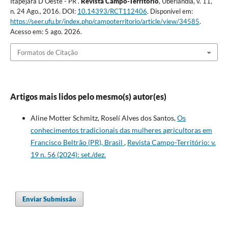
Itapejara D’Oeste - PR .
Revista Campo-Território
, Uberlândia, v. 11,
n. 24 Ago., 2016. DOI:
10.14393/RCT112406
. Disponível em:
https://seer.ufu.br/index.php/campoterritorio/article/view/34585
.
Acesso em: 5 ago. 2026.
Formatos de Citação
Artigos mais lidos pelo mesmo(s) autor(es)
Aline Motter Schmitz, Roselí Alves dos Santos,
Os
conhecimentos tradicionais das mulheres agricultoras em
Francisco Beltrão (PR), Brasil
,
Revista Campo-Território: v.
19 n. 56 (2024): set./dez.
Enviar Submissão