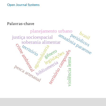
Open Journal Systems
Palavras-chave
planejamento urbano
brasil
amazônia paraense
periódicos
justiça socioespacial
soberania alimentar
crime ambiental
território
agroindústria
gênero
território camponês
legislações
violência lenta
bibliometria
pesca artesanal