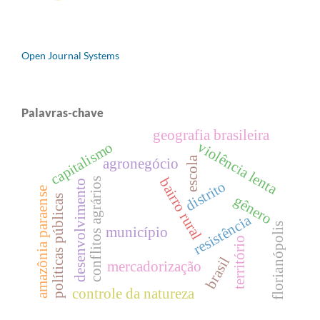
Open Journal Systems
Palavras-chave
geografia brasileira
violência lenta
capitalismo
escola
agronegócio
bairro rural
conflitos agrários
desenvolvimento
distrito
amazônia paraense
gênero
políticas públicas
resistência
florianópolis
município
território
brasil
mercadorização
controle da natureza