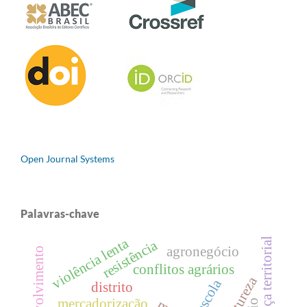
Open Journal Systems
Palavras-chave
violência lenta
governança territorial
resistência
agronegócio
desenvolvimento
conflitos agrários
escola
distrito
mercadorização