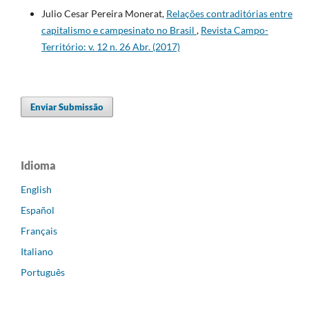
Julio Cesar Pereira Monerat,
Relações contraditórias entre
capitalismo e campesinato no Brasil
,
Revista Campo-
Território: v. 12 n. 26 Abr. (2017)
Enviar Submissão
Idioma
English
Español
Français
Italiano
Português