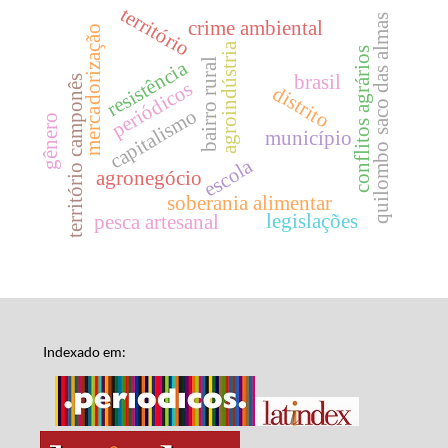
território
quilombo saco das almas
crime ambiental
mercadorização
agroindústria
conflitos agrários
bairro rural
resistência
brasil
território camponês
periódicos
distrito
capitalismo
gênero
município
escola
agronegócio
soberania alimentar
legislações
pesca artesanal
Indexado em: