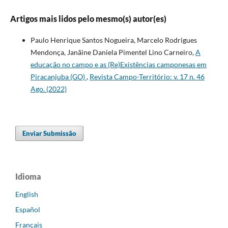
Artigos mais lidos pelo mesmo(s) autor(es)
Paulo Henrique Santos Nogueira, Marcelo Rodrigues
Mendonça, Janãine Daniela Pimentel Lino Carneiro,
A
educação no campo e as (Re)Existências camponesas em
Piracanjuba (GO)
,
Revista Campo-Território: v. 17 n. 46
Ago. (2022)
Enviar Submissão
Idioma
English
Español
Français