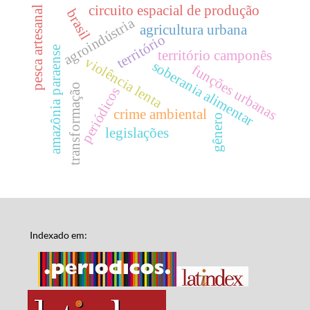
circuito espacial de produção
pesca artesanal
brasil
agroindústria
agricultura urbana
território
amazônia paraense
território camponês
violência lenta
soberania alimentar
funções urbanas
transformação
periódicos
crime ambiental
gênero
legislações
Indexado em: