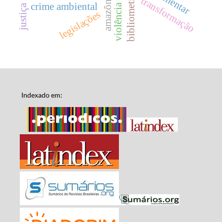
violência lenta
bibliometria
transformação
crime ambiental
legislações
Indexado em: