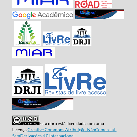
Esta obra está licenciada com uma
Licença
Creative Commons Atribuição-NãoComercial-
SemDerivações 4.0 Internacional
.